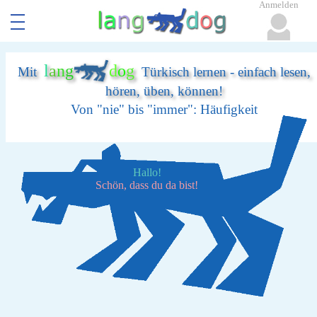
Anmelden
l
a
n
g
d
o
g
Mit
Türkisch lernen - einfach lesen,
hören, üben, können!
Von "nie" bis "immer": Häufigkeit
Hallo!
Schön, dass du da bist!