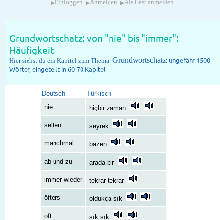
▸
▸
▸
Einloggen
Anmelden
Als Gast anmelden
Grundwortschatz: von "nie" bis "immer":
Häufigkeit
Grundwortschatz
: ungefähr 1500
Hier siehst du ein Kapitel zum Thema:
Wörter, eingeteilt in 60-70 Kapitel
Deutsch
Türkisch
nie
hiçbir zaman
selten
seyrek
manchmal
bazen
ab und zu
arada bir
immer wieder
tekrar tekrar
öfters
oldukça sık
oft
sık sık