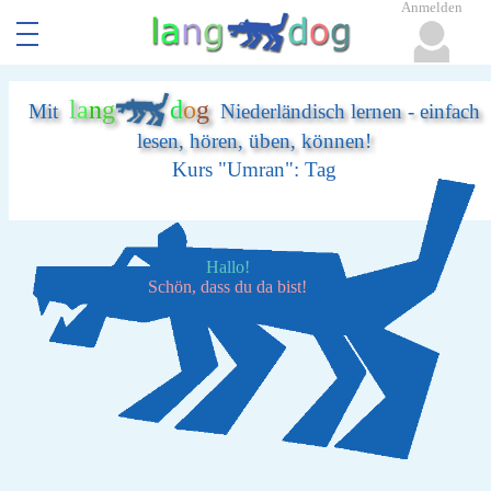
Anmelden
l
a
n
g
d
o
g
Mit
Niederländisch lernen - einfach
lesen, hören, üben, können!
Kurs "Umran": Tag
Hallo!
Schön, dass du da bist!