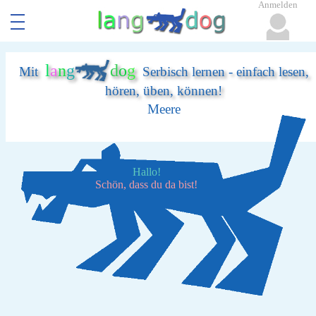
Anmelden
l
a
n
g
d
o
g
Mit
Serbisch lernen - einfach lesen,
hören, üben, können!
Meere
Hallo!
Schön, dass du da bist!