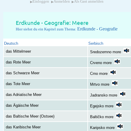
▸
▸
▸
Einloggen
Anmelden
Als Gast anmelden
Erdkunde - Geografie: Meere
Erdkunde - Geografie
Hier siehst du ein Kapitel zum Thema:
Deutsch
Serbisch
das Mittelmeer
Sredozemno more
das Rote Meer
Crveno more
das Schwarze Meer
Crno more
das Tote Meer
Mrtvo more
das Adriatische Meer
Jadransko more
das Ägäische Meer
Egejsko more
das Baltische Meer (Ostsee)
Baltičko more
das Karibische Meer
Karipsko more