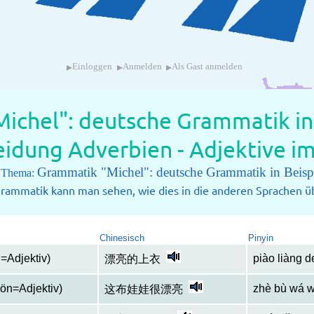
▸
▸
▸
Einloggen
Anmelden
Als Gast anmelden
ichel": deutsche Grammatik in 
idung Adverbien - Adjektive im
Grammatik "Michel": deutsche Grammatik in Beisp
m Thema:
rammatik kann man sehen, wie dies in die anderen Sprachen üb
Chinesisch
Pinyin
=Adjektiv)
piào liàng d
漂亮的上衣
hön=Adjektiv)
zhè bù wá w
这布娃娃很漂亮