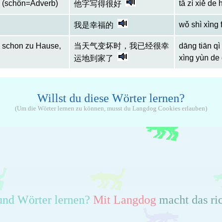
n (schön=Adverb)
tā zì xiě de
他字写得很好
wǒ shì xìng 
我是幸福的
h schon zu Hause,
当天气变坏时，我已经很幸
dāng tiān qì
xìng yùn de 
运地到家了
Willst du diese Wörter lernen?
(Um die Wörter lernen zu können, musst du Langdog Cookies erlauben)
und Wörter lernen?
Mit Langdog
macht das ri