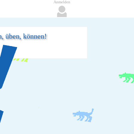
Anmelden
n, üben, können!