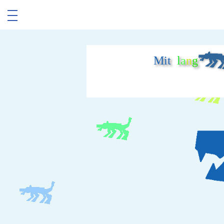
Mit
l
a
n
g