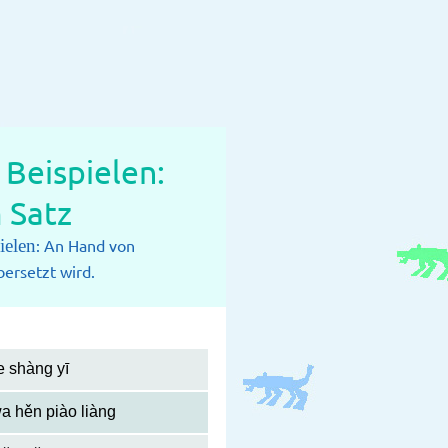
Beispielen:
 Satz
ielen
: An Hand von
ersetzt wird.
e shàng yī
a hěn piào liàng