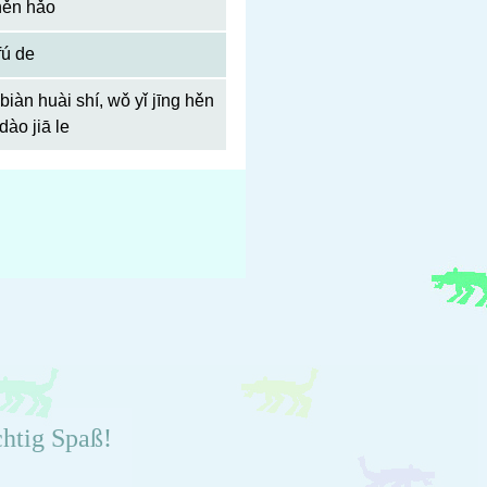
 hěn hǎo
fú de
 biàn huài shí, wǒ yǐ jīng hěn
dào jiā le
chtig Spaß!