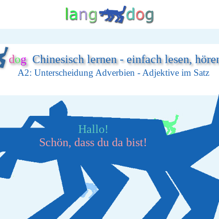
d
o
g
Chinesisch lernen - einfach lesen, höre
A2: Unterscheidung Adverbien - Adjektive im Satz
Hallo!
Schön, dass du da bist!