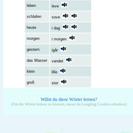
leben
leve
schlafen
sove
heute
i dag
morgen
i morgen
gestern
igår
das Wasser
vandet
klein
lille
groß
stor
Willst du diese Wörter lernen?
(Um die Wörter lernen zu können, musst du Langdog Cookies erlauben)