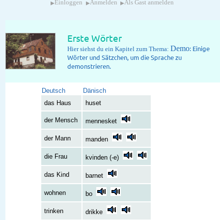
▸
▸
▸
Einloggen
Anmelden
Als Gast anmelden
Erste Wörter
Demo
: Einige
Hier siehst du ein Kapitel zum Thema:
Wörter und Sätzchen, um die Sprache zu
demonstrieren.
Deutsch
Dänisch
das Haus
huset
der Mensch
mennesket
der Mann
manden
die Frau
kvinden (-e)
das Kind
barnet
wohnen
bo
trinken
drikke