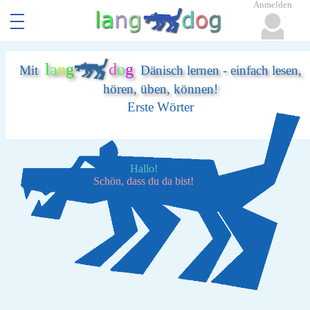
Anmelden
l
a
n
g
d
o
g
Mit
Dänisch lernen - einfach lesen,
hören, üben, können!
Erste Wörter
Hallo!
Schön, dass du da bist!