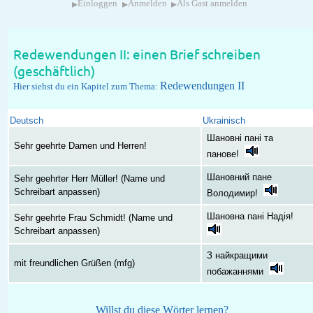
▸
▸
▸
Einloggen
Anmelden
Als Gast anmelden
Redewendungen II: einen Brief schreiben
(geschäftlich)
Redewendungen II
Hier siehst du ein Kapitel zum Thema:
Deutsch
Ukrainisch
Шановні пані та
Sehr geehrte Damen und Herren!
панове!
Шановний пане
Sehr geehrter Herr Müller! (Name und
Schreibart anpassen)
Володимир!
Шановна пані Надія!
Sehr geehrte Frau Schmidt! (Name und
Schreibart anpassen)
З найкращими
mit freundlichen Grüßen (mfg)
побажаннями
Willst du diese Wörter lernen?