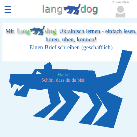
Anmelden
l
a
n
g
d
o
g
Mit
Ukrainisch lernen - einfach lesen,
hören, üben, können!
Einen Brief schreiben (geschäftlich)
Hallo!
Schön, dass du da bist!