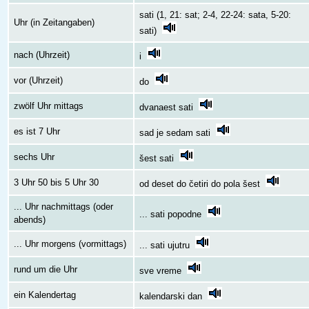
sati (1, 21: sat; 2-4, 22-24: sata, 5-20:
Uhr (in Zeitangaben)
sati)
nach (Uhrzeit)
i
vor (Uhrzeit)
do
zwölf Uhr mittags
dvanaest sati
es ist 7 Uhr
sad je sedam sati
sechs Uhr
šest sati
3 Uhr 50 bis 5 Uhr 30
od deset do četiri do pola šest
... Uhr nachmittags (oder
... sati popodne
abends)
... Uhr morgens (vormittags)
... sati ujutru
rund um die Uhr
sve vreme
ein Kalendertag
kalendarski dan