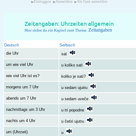
▸
▸
▸
Einloggen
Anmelden
Als Gast anmelden
Zeitangaben: Uhrzeiten allgemein
Zeitangaben
Hier siehst du ein Kapitel zum Thema:
Deutsch
Serbisch
die Uhr
sat
um wie viel Uhr
u koliko sati
wie viel Uhr ist es?
koliko je sati?
morgens um 7 Uhr
u sedam ujutru
abends um 7 Uhr
u sedam uveče
nachmittags um 3 Uhr
u tri popodne
nachts um 4 Uhr
u četiri ujutru
um (Uhrzeit)
u