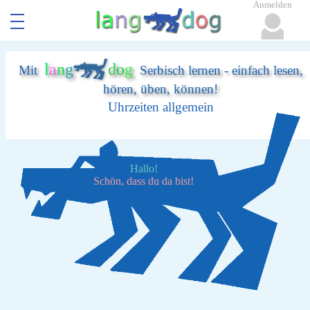
Anmelden
l
a
n
g
d
o
g
Mit
Serbisch lernen - einfach lesen,
hören, üben, können!
Uhrzeiten allgemein
Hallo!
Schön, dass du da bist!