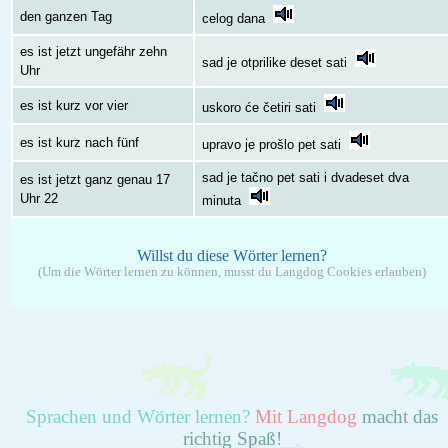
den ganzen Tag
celog dana
es ist jetzt ungefähr zehn
sad je otprilike deset sati
Uhr
es ist kurz vor vier
uskoro će četiri sati
es ist kurz nach fünf
upravo je prošlo pet sati
sad je tačno pet sati i dvadeset dva
es ist jetzt ganz genau 17
Uhr 22
minuta
Willst du diese Wörter lernen?
(Um die Wörter lernen zu können, musst du Langdog Cookies erlauben)
Sprachen und Wörter lernen?
Mit Langdog
macht das
richtig Spaß!