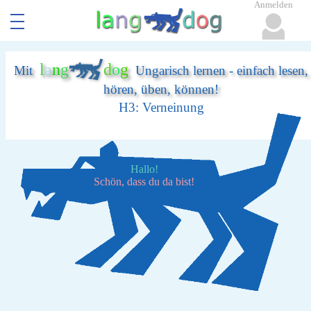
Anmelden
l
a
n
g
d
o
g
Mit
Ungarisch lernen - einfach lesen,
hören, üben, können!
H3: Verneinung
Hallo!
Schön, dass du da bist!