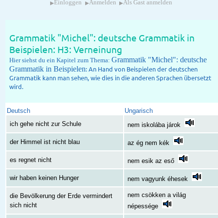
▸
▸
▸
Einloggen
Anmelden
Als Gast anmelden
Grammatik "Michel": deutsche Grammatik in
Beispielen: H3: Verneinung
Grammatik "Michel": deutsche
Hier siehst du ein Kapitel zum Thema:
Grammatik in Beispielen
: An Hand von Beispielen der deutschen
Grammatik kann man sehen, wie dies in die anderen Sprachen übersetzt
wird.
Deutsch
Ungarisch
ich gehe nicht zur Schule
nem iskolába járok
der Himmel ist nicht blau
az ég nem kék
es regnet nicht
nem esik az eső
wir haben keinen Hunger
nem vagyunk éhesek
nem csökken a világ
die Bevölkerung der Erde vermindert
sich nicht
népessége