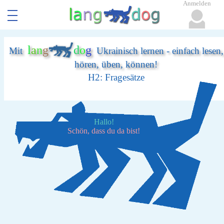
Anmelden
l
a
n
g
d
o
g
Mit
Ukrainisch lernen - einfach lesen,
hören, üben, können!
H2: Fragesätze
Hallo!
Schön, dass du da bist!