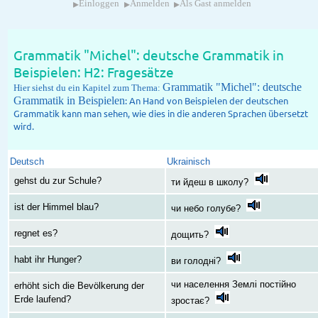
▸
▸
▸
Einloggen
Anmelden
Als Gast anmelden
Grammatik "Michel": deutsche Grammatik in
Beispielen: H2: Fragesätze
Grammatik "Michel": deutsche
Hier siehst du ein Kapitel zum Thema:
Grammatik in Beispielen
: An Hand von Beispielen der deutschen
Grammatik kann man sehen, wie dies in die anderen Sprachen übersetzt
wird.
Deutsch
Ukrainisch
gehst du zur Schule?
ти йдеш в школу?
ist der Himmel blau?
чи небо голубе?
regnet es?
дощить?
habt ihr Hunger?
ви голодні?
чи населення Землі постійно
erhöht sich die Bevölkerung der
Erde laufend?
зростає?