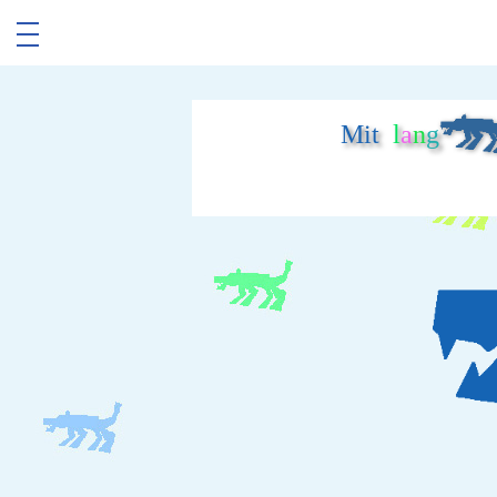
Mit
l
a
n
g