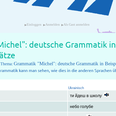
▸
▸
▸
Einloggen
Anmelden
Als Gast anmelden
ichel": deutsche Grammatik in 
ätze
Grammatik "Michel": deutsche Grammatik in Beisp
m Thema:
rammatik kann man sehen, wie dies in die anderen Sprachen üb
Ukrainisch
ти йдеш в школу
небо голубе