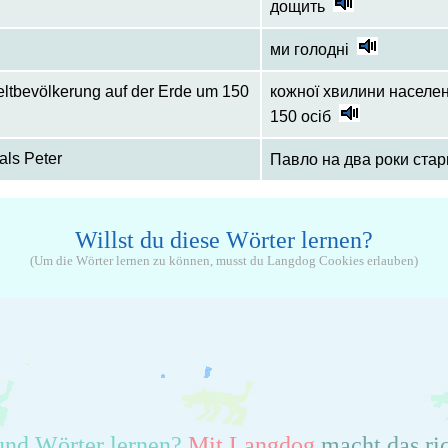
дощить
ми голодні
Weltbevölkerung auf der Erde um 150
кожної хвилини населен
150 осіб
 als Peter
Павло на два роки стар
Willst du diese Wörter lernen?
(Um die Wörter lernen zu können, musst du Langdog Cookies erlauben)
und Wörter lernen?
Mit Langdog
macht das ri