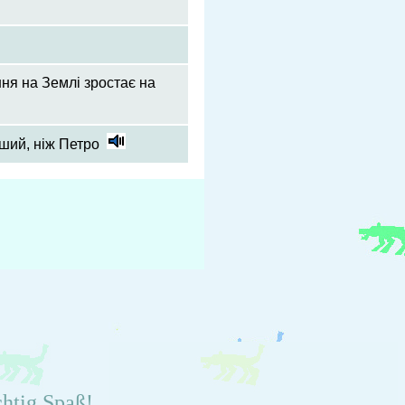
ня на Землі зростає на
ший, ніж Петро
chtig Spaß!