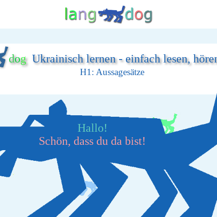
d
o
g
Ukrainisch lernen - einfach lesen, höre
H1: Aussagesätze
Hallo!
Schön, dass du da bist!