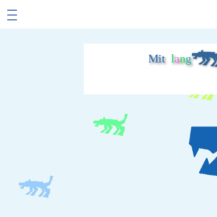
Mit
l
a
n
g