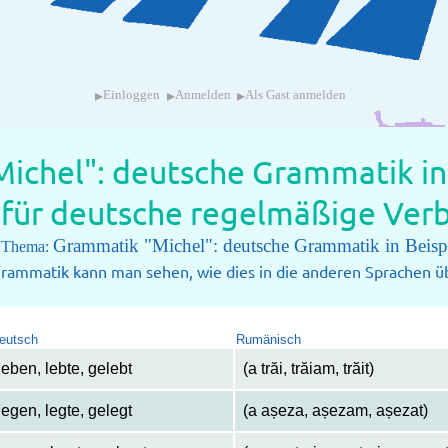
▸
▸
▸
Einloggen
Anmelden
Als Gast anmelden
ichel": deutsche Grammatik in 
e für deutsche regelmäßige Ver
Grammatik "Michel": deutsche Grammatik in Beisp
m Thema:
rammatik kann man sehen, wie dies in die anderen Sprachen üb
eutsch
Rumänisch
leben, lebte, gelebt
(a trăi, trăiam, trăit)
legen, legte, gelegt
(a așeza, așezam, așezat)