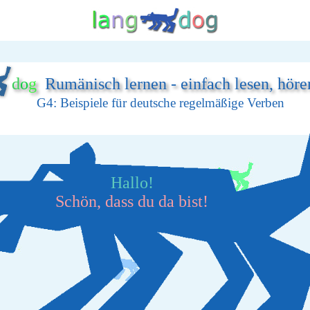
d
o
g
Rumänisch lernen - einfach lesen, höre
G4: Beispiele für deutsche regelmäßige Verben
Hallo!
Schön, dass du da bist!