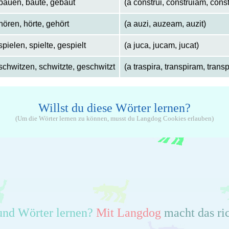
bauen, baute, gebaut
(a construi, construiam, const
hören, hörte, gehört
(a auzi, auzeam, auzit)
spielen, spielte, gespielt
(a juca, jucam, jucat)
schwitzen, schwitzte, geschwitzt
(a traspira, transpiram, transp
Willst du diese Wörter lernen?
(Um die Wörter lernen zu können, musst du Langdog Cookies erlauben)
und Wörter lernen?
Mit Langdog
macht das ri