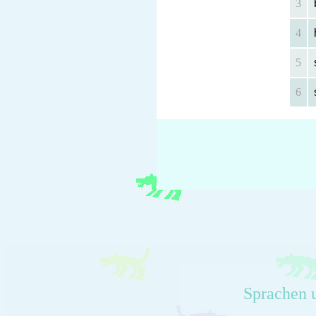
3
4
5
6
Sprachen 