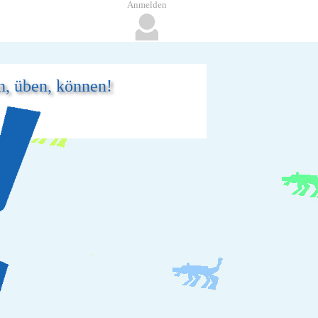
Anmelden
n, üben, können!