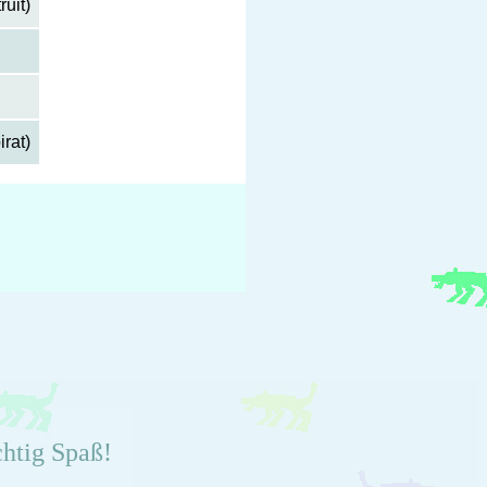
ruit)
irat)
chtig Spaß!