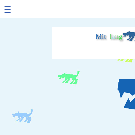
Mit
l
a
n
g