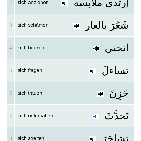
إرتدى ملابسه
2
sich anziehen
شَعُرَ بالعار
3
sich schämen
انحنى
4
sich bücken
تساءلَ
5
sich fragen
حَزِنَ
6
sich trauen
تَحدَّثَ
7
sich unterhalten
تشاجَرَ
8
sich streiten