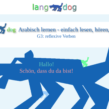
d
o
g
Arabisch lernen - einfach lesen, hören
G3: reflexive Verben
Hallo!
Schön, dass du da bist!