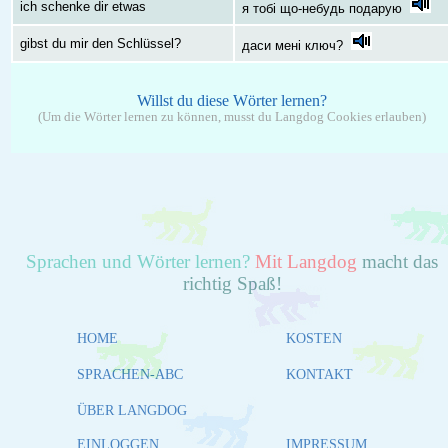
ich schenke dir etwas
я тобі що-небудь подарую
gibst du mir den Schlüssel?
даси мені ключ?
Willst du diese Wörter lernen?
(Um die Wörter lernen zu können, musst du Langdog Cookies erlauben)
Sprachen und Wörter lernen?
Mit Langdog
macht das
richtig Spaß!
HOME
KOSTEN
SPRACHEN-ABC
KONTAKT
ÜBER LANGDOG
EINLOGGEN
IMPRESSUM