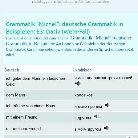
▸
▸
▸
Einloggen
Anmelden
Als Gast anmelden
Grammatik "Michel": deutsche Grammatik in
Beispielen: E3: Dativ (Wem-Fall)
Grammatik "Michel": deutsche
Hier siehst du ein Kapitel zum Thema:
Grammatik in Beispielen
: An Hand von Beispielen der deutschen
Grammatik kann man sehen, wie dies in die anderen Sprachen übersetzt
wird.
Deutsch
Ukrainisch
я даю чоловікові трохи грошей
ich gebe dem Mann ein bisschen
Geld
dem Mann
чоловікові
ich träume von einem Haus
я мрію про дім
mit einem Freund
з другом
mit meinem Freund
з моїм другом