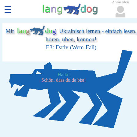
Anmelden
l
a
n
g
d
o
g
Mit
Ukrainisch lernen - einfach lesen,
hören, üben, können!
E3: Dativ (Wem-Fall)
Hallo!
Schön, dass du da bist!