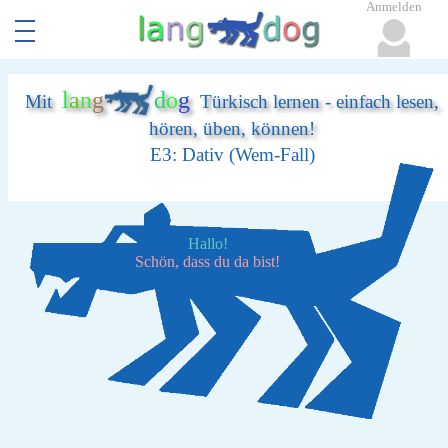
Anmelden
l
a
n
g
d
o
g
Mit
Türkisch lernen - einfach lesen,
hören, üben, können!
E3: Dativ (Wem-Fall)
Hallo!
Schön, dass du da bist!