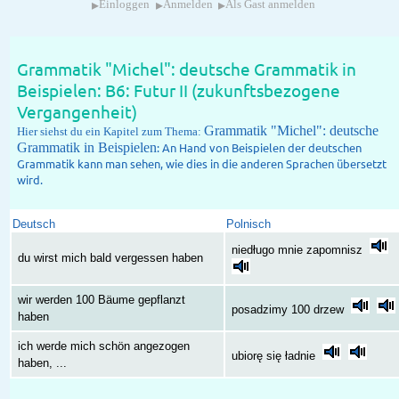
▸
▸
▸
Einloggen
Anmelden
Als Gast anmelden
Grammatik "Michel": deutsche Grammatik in
Beispielen: B6: Futur II (zukunftsbezogene
Vergangenheit)
Grammatik "Michel": deutsche
Hier siehst du ein Kapitel zum Thema:
Grammatik in Beispielen
: An Hand von Beispielen der deutschen
Grammatik kann man sehen, wie dies in die anderen Sprachen übersetzt
wird.
Deutsch
Polnisch
niedługo mnie zapomnisz
du wirst mich bald vergessen haben
wir werden 100 Bäume gepflanzt
posadzimy 100 drzew
haben
ich werde mich schön angezogen
ubiorę się ładnie
haben, ...