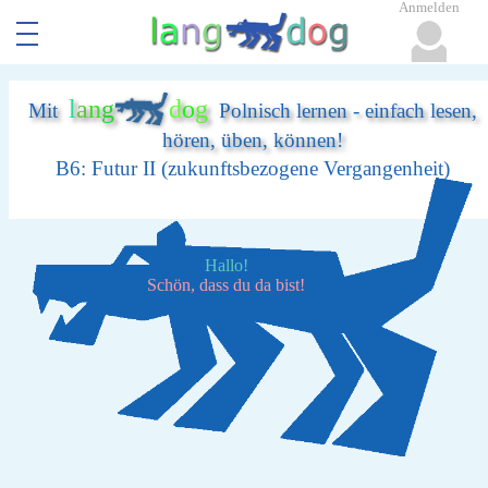
Anmelden
l
a
n
g
d
o
g
Mit
Polnisch lernen - einfach lesen,
hören, üben, können!
B6: Futur II (zukunftsbezogene Vergangenheit)
Hallo!
Schön, dass du da bist!