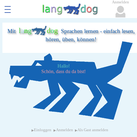
Anmelden
l
a
n
g
d
o
g
Mit
Sprachen lernen - einfach lesen,
hören, üben, können!
Hallo!
Schön, dass du da bist!
▸
▸
▸
Einloggen
Anmelden
Als Gast anmelden