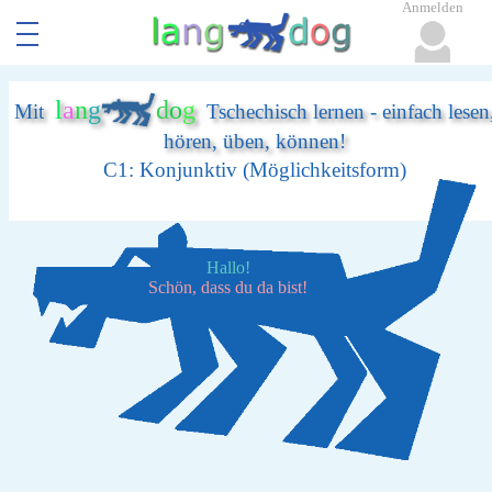
Anmelden
l
a
n
g
d
o
g
Mit
Tschechisch lernen - einfach lesen
hören, üben, können!
C1: Konjunktiv (Möglichkeitsform)
Hallo!
Schön, dass du da bist!