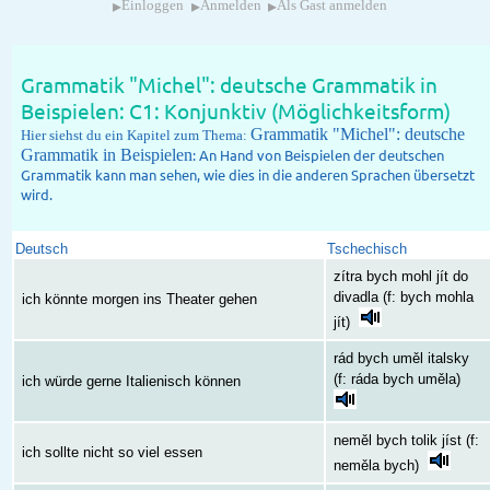
▸
▸
▸
Einloggen
Anmelden
Als Gast anmelden
Grammatik "Michel": deutsche Grammatik in
Beispielen: C1: Konjunktiv (Möglichkeitsform)
Grammatik "Michel": deutsche
Hier siehst du ein Kapitel zum Thema:
Grammatik in Beispielen
: An Hand von Beispielen der deutschen
Grammatik kann man sehen, wie dies in die anderen Sprachen übersetzt
wird.
Deutsch
Tschechisch
zítra bych mohl jít do
divadla (f: bych mohla
ich könnte morgen ins Theater gehen
jít)
rád bych uměl italsky
(f: ráda bych uměla)
ich würde gerne Italienisch können
neměl bych tolik jíst (f:
ich sollte nicht so viel essen
neměla bych)