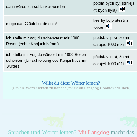
potom bych byl štíhlejší
dann würde ich schlanker werden
(f: bych byla)
kéž by bylo štěstí s
möge das Glück bei dir sein!
tebou
představuji si, že mi
ich stelle mir vor, du schenktest mir 1000
Rosen (echte Konjunktivform)
daruješ 1000 růží
ich stelle mir vor, du würdest mir 1000 Rosen
představuji si, že mi
schenken (Umschreibung des Konjunktivs mit
daruješ 1000 růží
'würde')
Willst du diese Wörter lernen?
(Um die Wörter lernen zu können, musst du Langdog Cookies erlauben)
Sprachen und Wörter lernen?
Mit Langdog
macht das