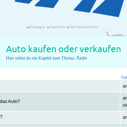
▸
▸
▸
Einloggen
Anmelden
Als Gast anmelden
Auto kaufen oder verkaufen
Auto
Hier siehst du ein Kapitel zum Thema:
Tür
a
ar
 das Auto?
v
o?
a