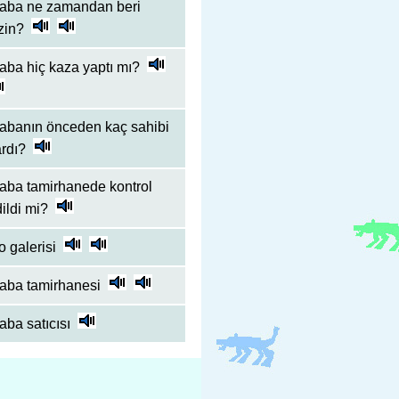
raba ne zamandan beri
zin?
aba hiç kaza yaptı mı?
rabanın önceden kaç sahibi
rdı?
aba tamirhanede kontrol
ildi mi?
o galerisi
raba tamirhanesi
aba satıcısı