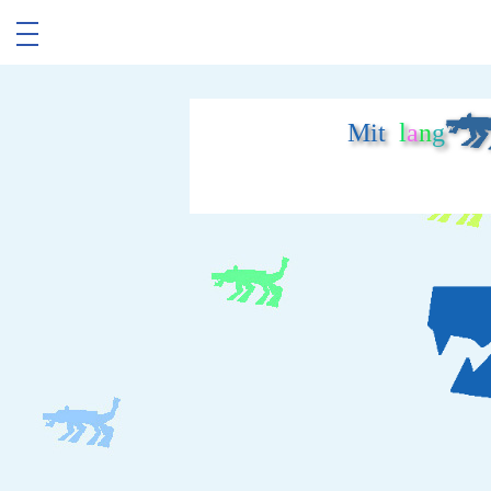
Mit
l
a
n
g