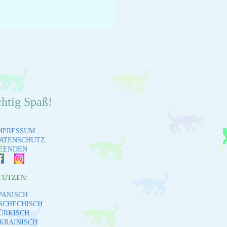
chtig Spaß!
MPRESSUM
ATENSCHUTZ
EENDEN
TÜTZEN:
PANISCH
SCHECHISCH
ÜRKISCH
KRAINISCH