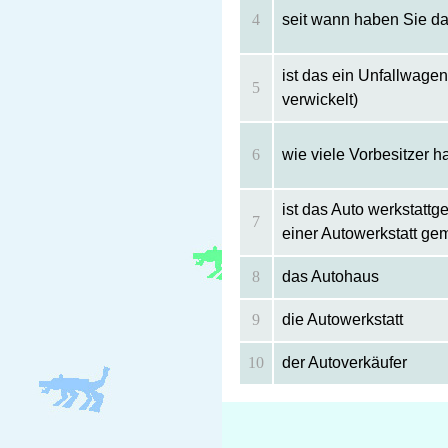
4
seit wann haben Sie d
ist das ein Unfallwage
5
verwickelt)
6
wie viele Vorbesitzer h
ist das Auto werkstattg
7
einer Autowerkstatt ge
8
das Autohaus
9
die Autowerkstatt
10
der Autoverkäufer