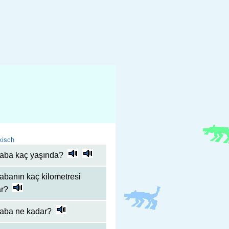
kisch
raba kaç yaşında?
abanın kaç kilometresi
ar?
raba ne kadar?