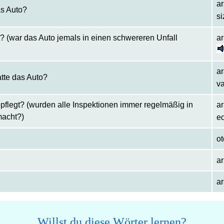
a
as Auto?
si
n? (war das Auto jemals in einen schwereren Unfall
ar
a
atte das Auto?
va
epflegt? (wurden alle Inspektionen immer regelmäßig in
ar
macht?)
ed
ot
a
ar
Willst du diese Wörter lernen?