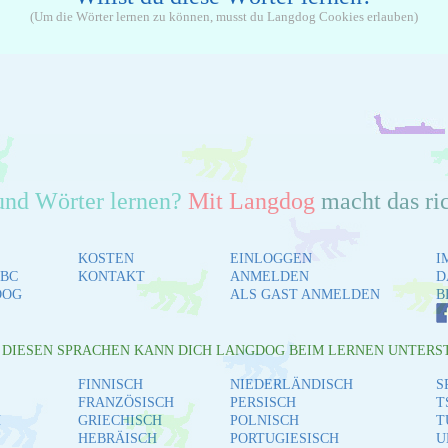
(Um die Wörter lernen zu können, musst du Langdog Cookies erlauben)
und Wörter lernen?
Mit Langdog
macht das ri
KOSTEN
EINLOGGEN
I
BC
KONTAKT
ANMELDEN
D
DOG
ALS GAST ANMELDEN
B
L DIESEN SPRACHEN KANN DICH LANGDOG BEIM LERNEN UNTERS
FINNISCH
NIEDERLÄNDISCH
S
FRANZÖSISCH
PERSISCH
T
H
GRIECHISCH
POLNISCH
T
HEBRÄISCH
PORTUGIESISCH
U