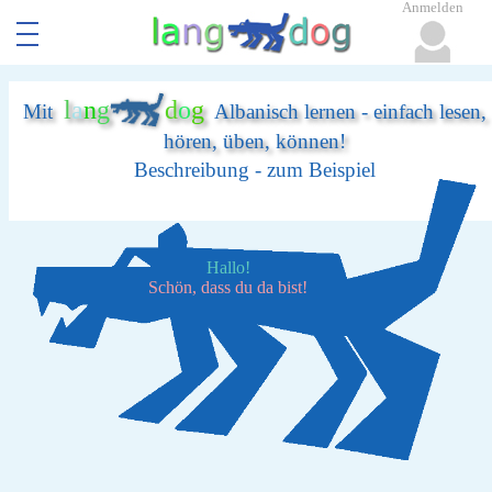
Anmelden
l
a
n
g
d
o
g
Mit
Albanisch lernen - einfach lesen,
hören, üben, können!
Beschreibung - zum Beispiel
Hallo!
Schön, dass du da bist!