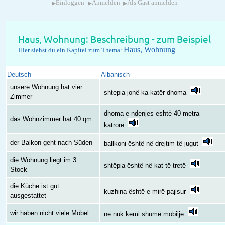
▸
▸
▸
Einloggen
Anmelden
Als Gast anmelden
Haus, Wohnung: Beschreibung - zum Beispiel
Haus, Wohnung
Hier siehst du ein Kapitel zum Thema:
Deutsch
Albanisch
unsere Wohnung hat vier
shtepia jonë ka katër dhoma
Zimmer
dhoma e ndenjes është 40 metra
das Wohnzimmer hat 40 qm
katrorë
der Balkon geht nach Süden
ballkoni është në drejtim të jugut
die Wohnung liegt im 3.
shtëpia është në kat të tretë
Stock
die Küche ist gut
kuzhina është e mirë pajisur
ausgestattet
wir haben nicht viele Möbel
ne nuk kemi shumë mobilje