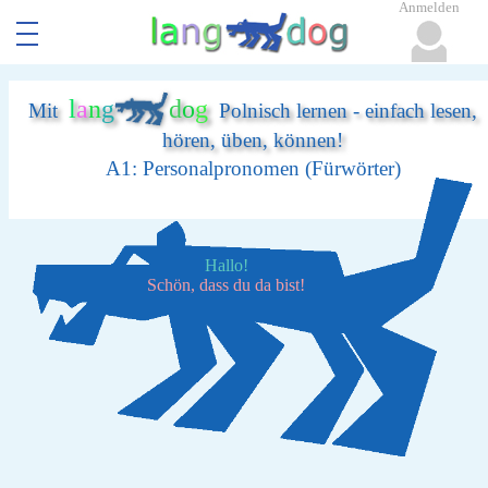
Anmelden
l
a
n
g
d
o
g
Mit
Polnisch lernen - einfach lesen,
hören, üben, können!
A1: Personalpronomen (Fürwörter)
Hallo!
Schön, dass du da bist!