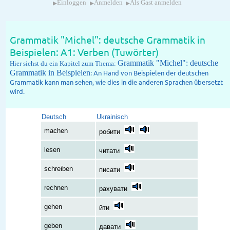
▸
▸
▸
Einloggen
Anmelden
Als Gast anmelden
Grammatik "Michel": deutsche Grammatik in
Beispielen: A1: Verben (Tuwörter)
Grammatik "Michel": deutsche
Hier siehst du ein Kapitel zum Thema:
Grammatik in Beispielen
: An Hand von Beispielen der deutschen
Grammatik kann man sehen, wie dies in die anderen Sprachen übersetzt
wird.
Deutsch
Ukrainisch
machen
робити
lesen
читати
schreiben
писати
rechnen
рахувати
gehen
йти
geben
давати