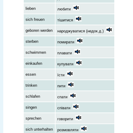
lieben
любити
sich freuen
тішитися
geboren werden
народжуватися (недок.д.)
sterben
помирати
schwimmen
плавати
einkaufen
купувати
essen
їсти
trinken
пити
schlafen
спати
singen
співати
sprechen
говорити
sich unterhalten
розмовляти