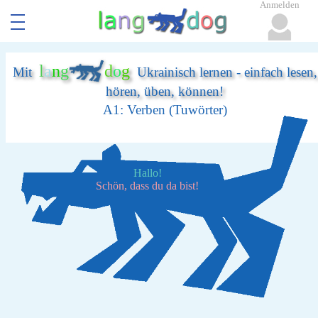
Anmelden
l
a
n
g
d
o
g
Mit
Ukrainisch lernen - einfach lesen,
hören, üben, können!
A1: Verben (Tuwörter)
Hallo!
Schön, dass du da bist!