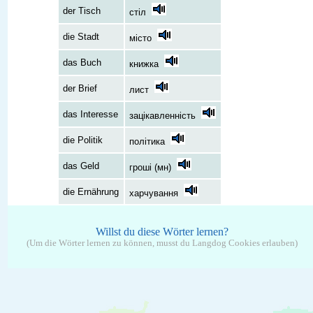
der Tisch
стіл
die Stadt
місто
das Buch
книжка
der Brief
лист
das Interesse
зацікавленність
die Politik
політика
das Geld
гроші (мн)
die Ernährung
харчування
Willst du diese Wörter lernen?
(Um die Wörter lernen zu können, musst du Langdog Cookies erlauben)