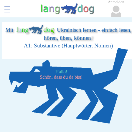
Anmelden
l
a
n
g
d
o
g
Mit
Ukrainisch lernen - einfach lesen,
hören, üben, können!
A1: Substantive (Hauptwörter, Nomen)
Hallo!
Schön, dass du da bist!