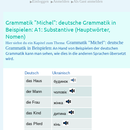
▸
▸
▸
Einloggen
Anmelden
Als Gast anmelden
Grammatik "Michel": deutsche Grammatik in
Beispielen: A1: Substantive (Hauptwörter,
Nomen)
Grammatik "Michel": deutsche
Hier siehst du ein Kapitel zum Thema:
Grammatik in Beispielen
: An Hand von Beispielen der deutschen
Grammatik kann man sehen, wie dies in die anderen Sprachen übersetzt
wird.
Deutsch
Ukrainisch
das Haus
будинок
der Mann
чоловік
die Frau
жінка
das Kind
дитина
das Pferd
кінь