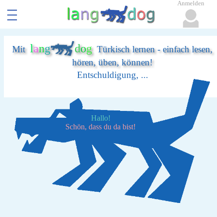
Anmelden
l
a
n
g
d
o
g
Mit
Türkisch lernen - einfach lesen,
hören, üben, können!
Entschuldigung, ...
Hallo!
Schön, dass du da bist!