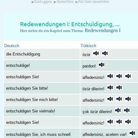
▸
▸
▸
Einloggen
Anmelden
Als Gast anmelden
Redewendungen I: Entschuldigung, ...
Redewendungen I
Hier siehst du ein Kapitel zum Thema:
Deutsch
Türkisch
die Entschuldigung
özür
entschuldige!
pardon!
entschuldigen Sie!
affedersiniz!
entschuldigen Sie bitte!
özür dilerim!
entschuldigen Sie mich bitte!
affedersiniz!
entschuldigen Sie vielmals!
çok özür dilerim!
entschuldigen Sie!
affedersiniz!
entschuldigen Sie, ich muss schnell
affedersiniz, acelem var!