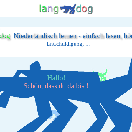
d
o
g
Niederländisch lernen - einfach lesen, hö
Entschuldigung, ...
Hallo!
Schön, dass du da bist!