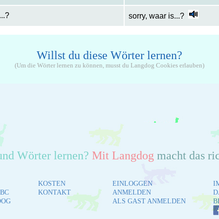
..?
sorry, waar is...?
Willst du diese Wörter lernen?
(Um die Wörter lernen zu können, musst du Langdog Cookies erlauben)
und Wörter lernen?
Mit Langdog
macht das ri
KOSTEN
EINLOGGEN
I
BC
KONTAKT
ANMELDEN
D
DOG
ALS GAST ANMELDEN
B