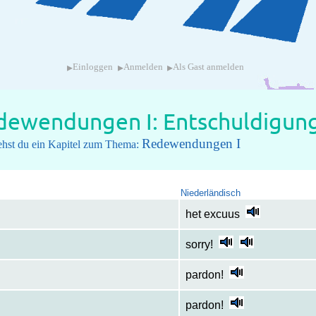
▸
▸
▸
Einloggen
Anmelden
Als Gast anmelden
ewendungen I: Entschuldigung,
Redewendungen I
iehst du ein Kapitel zum Thema:
Niederländisch
het excuus
sorry!
pardon!
pardon!