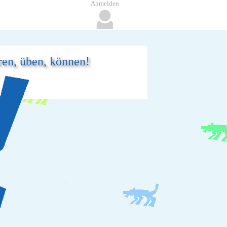
Anmelden
ren, üben, können!