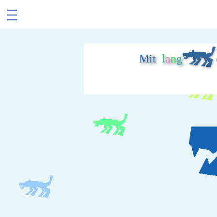
Mit
l
a
n
g