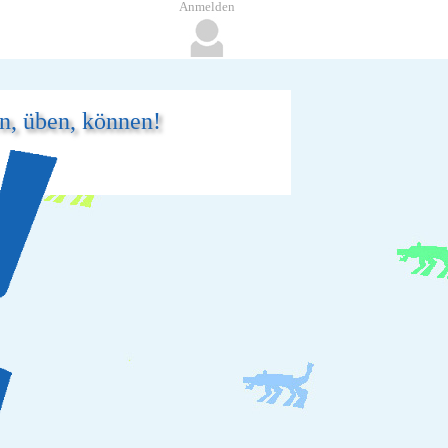
Anmelden
en, üben, können!