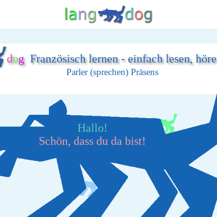
d
o
g
Französisch lernen - einfach lesen, hör
Parler (sprechen) Präsens
Hallo!
Schön, dass du da bist!