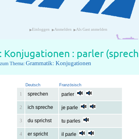
▸
▸
▸
Einloggen
Anmelden
Als Gast anmelden
 Konjugationen : parler (sprech
Grammatik: Konjugationen
el zum Thema:
Deutsch
Französisch
1
sprechen
parler
2
ich spreche
je parle
3
du sprichst
tu parles
4
er spricht
il parle