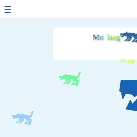
Mit
l
a
n
g