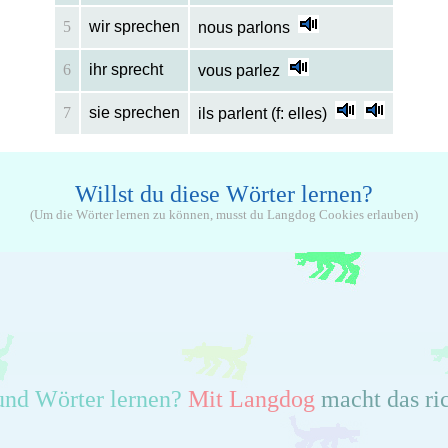
5
wir sprechen
nous parlons
6
ihr sprecht
vous parlez
7
sie sprechen
ils parlent (f: elles)
Willst du diese Wörter lernen?
(Um die Wörter lernen zu können, musst du Langdog Cookies erlauben)
und Wörter lernen?
Mit Langdog
macht das ri