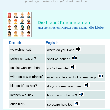
▸
▸
▸
Einloggen
Anmelden
Als Gast anmelden
Die Liebe: Kennenlernen
die Liebe
Hier siehst du ein Kapitel zum Thema:
Deutsch
Englisch
wo wohnst du?
where do you live?
sollen wir tanzen?
shall we dance?
du bist wunderschön
you're beautiful
willst du etwas trinken?
would you like to drink something?
bist du öfters hier?
do you come here often?
kennen wir uns?
have we met before?
auch hier?
so you're here too