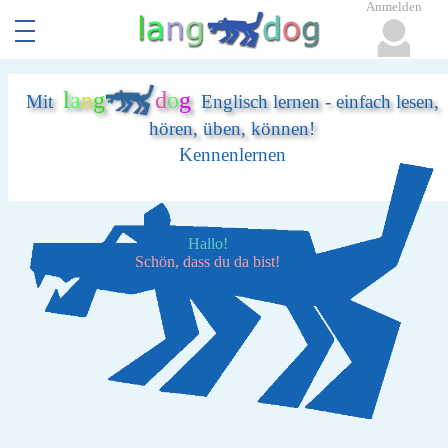
Anmelden
l
a
n
g
d
o
g
Mit
Englisch lernen - einfach lesen,
hören, üben, können!
Kennenlernen
Hallo!
Schön, dass du da bist!