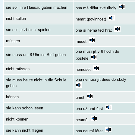
sie soll ihre Hausaufgaben machen
ona má dělat své úkoly
nicht sollen
nemít (povinnost)
sie soll jetzt nicht spielen
ona si nemá teď hrát
müssen
muset
ona musí jít v 8 hodin do
sie muss um 8 Uhr ins Bett gehen
postele
nicht müssen
nemuset
ona nemusí jít dnes do školy
sie muss heute nicht in die Schule
gehen
können
umět
sie kann schon lesen
ona už umí číst
nicht können
neumět
sie kann nicht fliegen
ona neumí létat