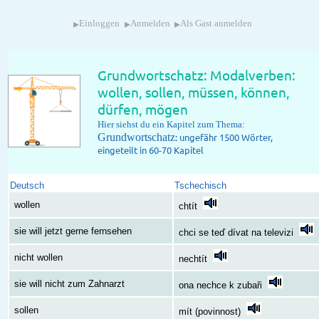
▸
▸
▸
Einloggen
Anmelden
Als Gast anmelden
Grundwortschatz: Modalverben:
wollen, sollen, müssen, können,
dürfen, mögen
Hier siehst du ein Kapitel zum Thema:
Grundwortschatz
: ungefähr 1500 Wörter,
eingeteilt in 60-70 Kapitel
Deutsch
Tschechisch
wollen
chtít
sie will jetzt gerne fernsehen
chci se teď dívat na televizi
nicht wollen
nechtít
sie will nicht zum Zahnarzt
ona nechce k zubaři
sollen
mít (povinnost)