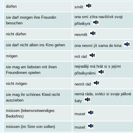
dürfen
smět
ona smí zítra navštívit svoji
sie darf morgen ihre Freundin
besuchen
přítelkyni
nicht dürfen
nesmět
sie darf nicht allein ins Kino gehen
ona nesmí jít sama do kina
mögen
mít rád
nejraději má hrát si s jejími
sie mag am liebsten mit ihren
Freundinnen spielen
přítelkyněmi
nicht mögen
nemít rád
nemá ráda, svléci si svoje pěkné
sie mag ihr schönes Kleid nicht
ausziehen
šaty
müssen (lebensnotwendiges
muset
Bedürfnis)
müssen (im Sinn von sollen)
muset