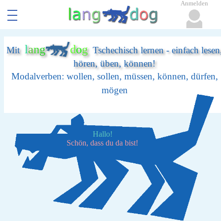
Anmelden
l
a
n
g
d
o
g
Mit
Tschechisch lernen - einfach lesen
hören, üben, können!
Modalverben: wollen, sollen, müssen, können, dürfen,
mögen
Hallo!
Schön, dass du da bist!