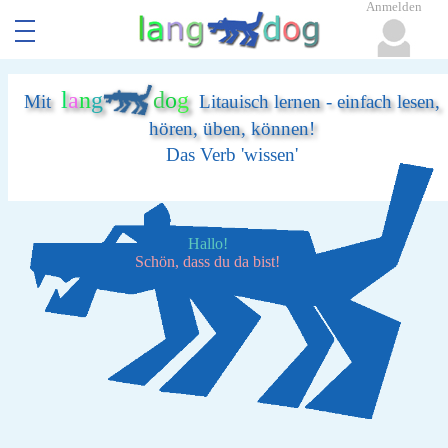
Anmelden
l
a
n
g
d
o
g
Mit
Litauisch lernen - einfach lesen,
hören, üben, können!
Das Verb 'wissen'
Hallo!
Schön, dass du da bist!