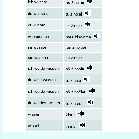
ich wusste
aš žinojau
du wusstest
tu žinojai
er wusste
jis žinojo
wir wussten
mes žinojome
ihr wusstet
jūs žinojote
sie wussten
jie žinojo
ich werde wissen
aš žinosiu
du wirst wissen
tu žinosi
ich würde wissen
aš žinočiau
du würdest wissen
tu žinotum
wissen
žinoti
wisse!
žinok!