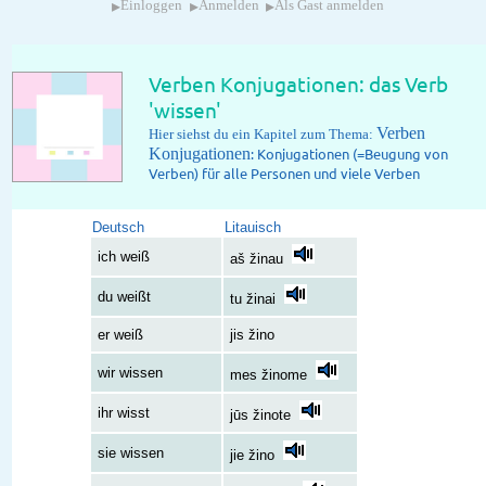
▸
▸
▸
Einloggen
Anmelden
Als Gast anmelden
Verben Konjugationen: das Verb
'wissen'
Verben
Hier siehst du ein Kapitel zum Thema:
Konjugationen
: Konjugationen (=Beugung von
Verben) für alle Personen und viele Verben
Deutsch
Litauisch
ich weiß
aš žinau
du weißt
tu žinai
er weiß
jis žino
wir wissen
mes žinome
ihr wisst
jūs žinote
sie wissen
jie žino