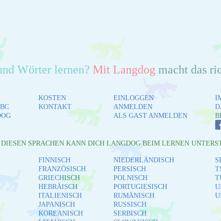
und Wörter lernen?
Mit Langdog
macht das ri
KOSTEN
EINLOGGEN
I
BC
KONTAKT
ANMELDEN
D
DOG
ALS GAST ANMELDEN
B
L DIESEN SPRACHEN KANN DICH LANGDOG BEIM LERNEN UNTERS
FINNISCH
NIEDERLÄNDISCH
S
FRANZÖSISCH
PERSISCH
T
H
GRIECHISCH
POLNISCH
T
HEBRÄISCH
PORTUGIESISCH
U
ITALIENISCH
RUMÄNISCH
U
JAPANISCH
RUSSISCH
KOREANISCH
SERBISCH