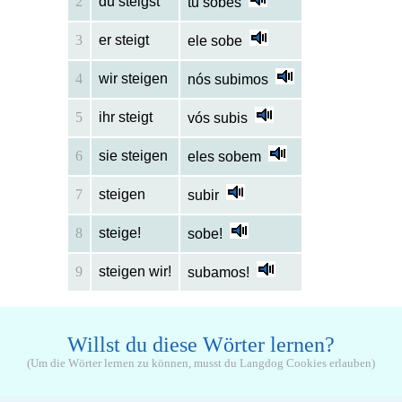
2
du steigst
tu sobes
3
er steigt
ele sobe
4
wir steigen
nós subimos
5
ihr steigt
vós subis
6
sie steigen
eles sobem
7
steigen
subir
8
steige!
sobe!
9
steigen wir!
subamos!
Willst du diese Wörter lernen?
(Um die Wörter lernen zu können, musst du Langdog Cookies erlauben)