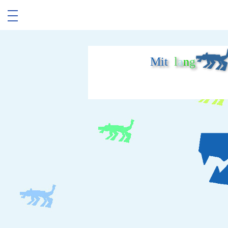
Mit
l
a
n
g