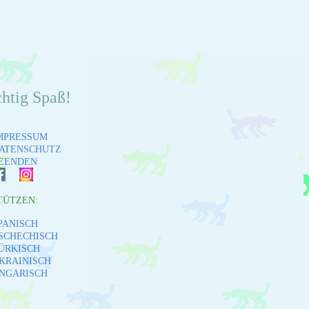
chtig Spaß!
MPRESSUM
ATENSCHUTZ
EENDEN
TÜTZEN:
PANISCH
SCHECHISCH
ÜRKISCH
KRAINISCH
NGARISCH