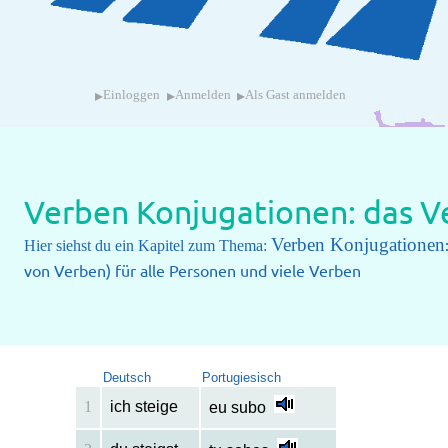
▸
▸
▸
Einloggen
Anmelden
Als Gast anmelden
Verben Konjugationen: das Ve
Verben Konjugationen
Hier siehst du ein Kapitel zum Thema:
von Verben) für alle Personen und viele Verben
Deutsch
Portugiesisch
1
ich steige
eu subo