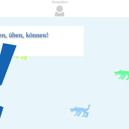
Anmelden
ren, üben, können!