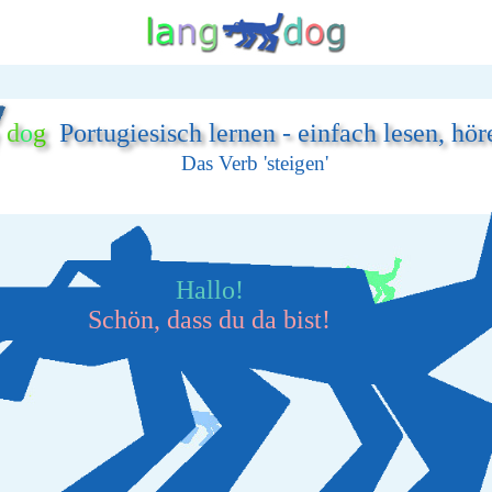
d
o
g
Portugiesisch lernen - einfach lesen, hö
Das Verb 'steigen'
Hallo!
Schön, dass du da bist!