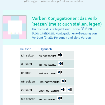
▸
▸
▸
Einloggen
Anmelden
Als Gast anmelden
Verben Konjugationen: das Verb
'setzen' (meist auch stellen, legen)
Verben
Hier siehst du ein Kapitel zum Thema:
Konjugationen
: Konjugationen (=Beugung von
Verben) für alle Personen und viele Verben
Deutsch
Bulgarisch
ich setze
аз поставям
du setzt
ти поставяш
er setzt
той поставя
wir setzen
ние поставяме
ihr setzt
вие поставяте
sie setzen
те поставят