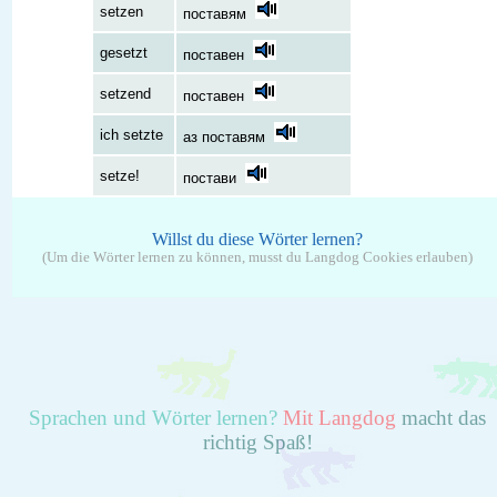
setzen
поставям
gesetzt
поставен
setzend
поставен
ich setzte
аз поставям
setze!
постави
Willst du diese Wörter lernen?
(Um die Wörter lernen zu können, musst du Langdog Cookies erlauben)
Sprachen und Wörter lernen?
Mit Langdog
macht das
richtig Spaß!