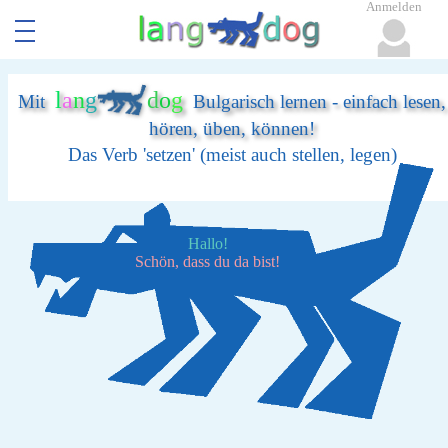
Anmelden
l
a
n
g
d
o
g
Mit
Bulgarisch lernen - einfach lesen,
hören, üben, können!
Das Verb 'setzen' (meist auch stellen, legen)
Hallo!
Schön, dass du da bist!