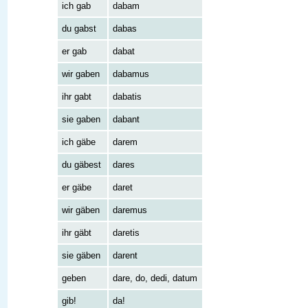
ich gab
dabam
du gabst
dabas
er gab
dabat
wir gaben
dabamus
ihr gabt
dabatis
sie gaben
dabant
ich gäbe
darem
du gäbest
dares
er gäbe
daret
wir gäben
daremus
ihr gäbt
daretis
sie gäben
darent
geben
dare, do, dedi, datum
gib!
da!