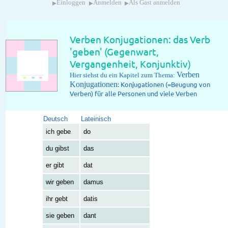
▸
▸
▸
Einloggen
Anmelden
Als Gast anmelden
Verben Konjugationen: das Verb
'geben' (Gegenwart,
Vergangenheit, Konjunktiv)
Verben
Hier siehst du ein Kapitel zum Thema:
Konjugationen
: Konjugationen (=Beugung von
Verben) für alle Personen und viele Verben
Deutsch
Lateinisch
ich gebe
do
du gibst
das
er gibt
dat
wir geben
damus
ihr gebt
datis
sie geben
dant