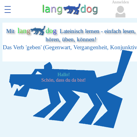
Anmelden
l
a
n
g
d
o
g
Mit
Lateinisch lernen - einfach lesen,
hören, üben, können!
Das Verb 'geben' (Gegenwart, Vergangenheit, Konjunktiv
Hallo!
Schön, dass du da bist!