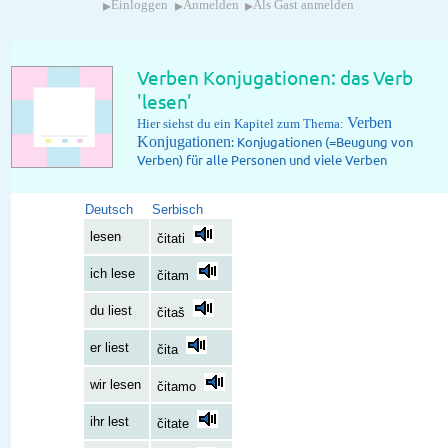
▸
▸
▸
Einloggen
Anmelden
Als Gast anmelden
Verben Konjugationen: das Verb
'lesen'
Verben
Hier siehst du ein Kapitel zum Thema:
Konjugationen
: Konjugationen (=Beugung von
Verben) für alle Personen und viele Verben
Deutsch
Serbisch
lesen
čitati
ich lese
čitam
du liest
čitaš
er liest
čita
wir lesen
čitamo
ihr lest
čitate