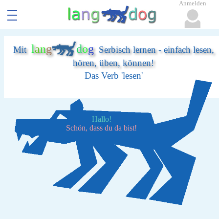
Anmelden
l
a
n
g
d
o
g
Mit
Serbisch lernen - einfach lesen,
hören, üben, können!
Das Verb 'lesen'
Hallo!
Schön, dass du da bist!