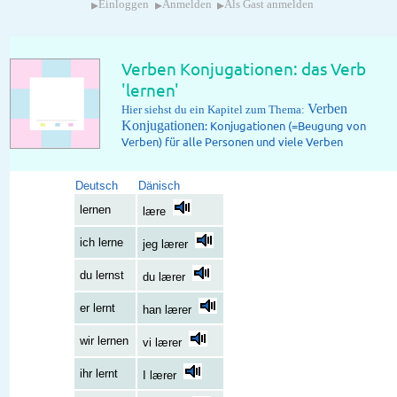
▸
▸
▸
Einloggen
Anmelden
Als Gast anmelden
Verben Konjugationen: das Verb
'lernen'
Verben
Hier siehst du ein Kapitel zum Thema:
Konjugationen
: Konjugationen (=Beugung von
Verben) für alle Personen und viele Verben
Deutsch
Dänisch
lernen
lære
ich lerne
jeg lærer
du lernst
du lærer
er lernt
han lærer
wir lernen
vi lærer
ihr lernt
I lærer