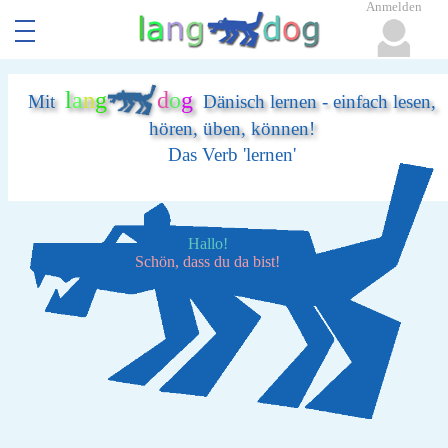
Anmelden
l
a
n
g
d
o
g
Mit
Dänisch lernen - einfach lesen,
hören, üben, können!
Das Verb 'lernen'
Hallo!
Schön, dass du da bist!