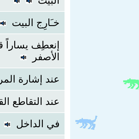
البيت
خـَارِج البيت
إنعطِف يساراً 
الأصفر
عند إشارة المرو
عند التقاطع الق
في الداخل