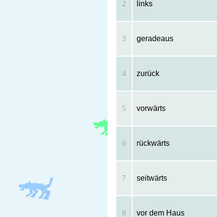
2
links
3
geradeaus
4
zurück
5
vorwärts
6
rückwärts
7
seitwärts
8
vor dem Haus