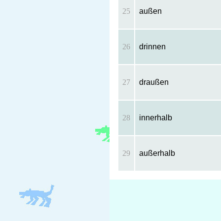
25
außen
26
drinnen
27
draußen
28
innerhalb
29
außerhalb