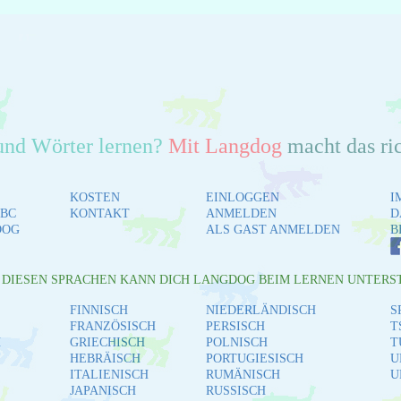
und Wörter lernen?
Mit Langdog
macht das ri
KOSTEN
EINLOGGEN
I
BC
KONTAKT
ANMELDEN
D
DOG
ALS GAST ANMELDEN
B
L DIESEN SPRACHEN KANN DICH LANGDOG BEIM LERNEN UNTERS
FINNISCH
NIEDERLÄNDISCH
S
FRANZÖSISCH
PERSISCH
T
H
GRIECHISCH
POLNISCH
T
HEBRÄISCH
PORTUGIESISCH
U
ITALIENISCH
RUMÄNISCH
U
JAPANISCH
RUSSISCH