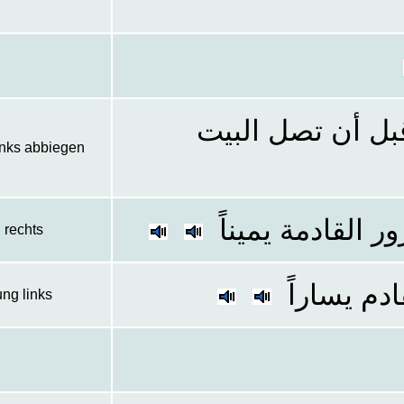
قبل أن تصل البيت
inks abbiegen
ر القادمة يميناً
 rechts
ادم يساراً
ng links