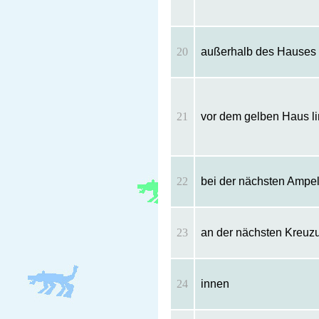
20
außerhalb des Hauses
21
vor dem gelben Haus l
22
bei der nächsten Ampel
23
an der nächsten Kreuzu
24
innen