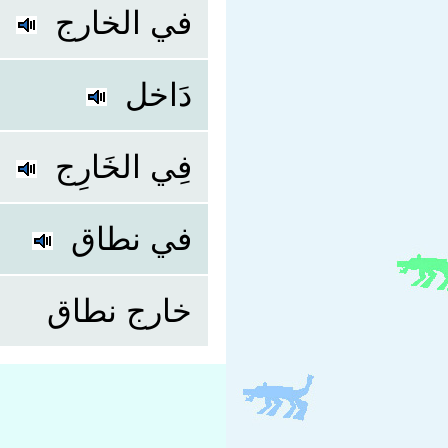
في الخارج
دَاخل
فِي الخَارِج
في نطاق
خارج نطاق