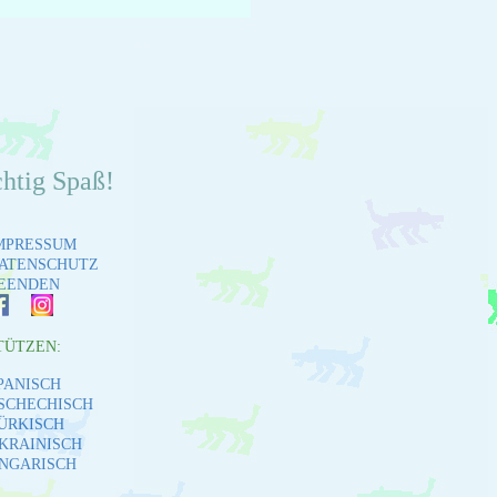
chtig Spaß!
MPRESSUM
ATENSCHUTZ
EENDEN
TÜTZEN:
PANISCH
SCHECHISCH
ÜRKISCH
KRAINISCH
NGARISCH