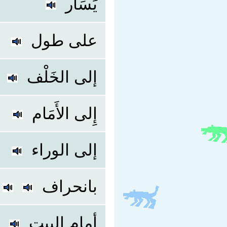
يَسَار
على طول
إلى الخَلْف
إِلى الأَمَام
إلى الوراء
بانحراف
أمام البيت