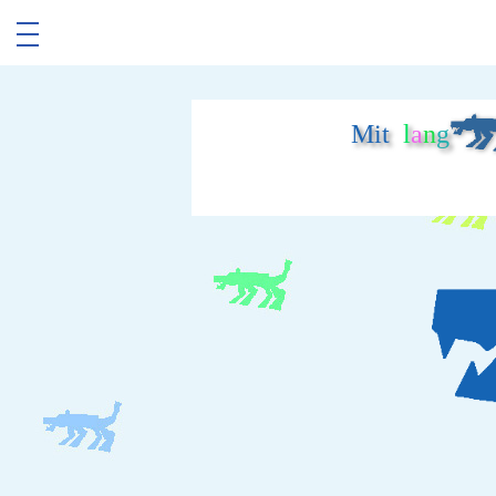
Mit
l
a
n
g