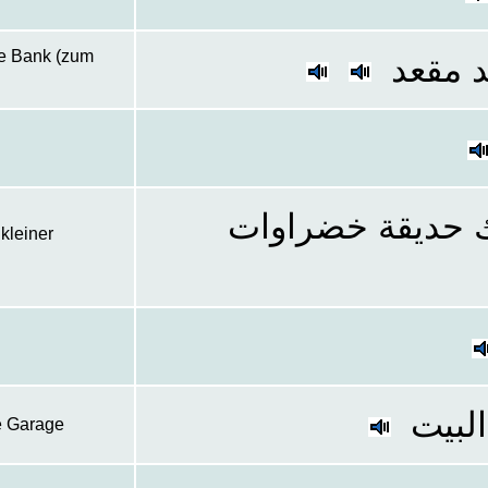
ne Bank (zum
د مقعد
اك حديقة خضراوات
 kleiner
البيت
e Garage