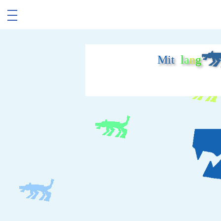
Mit
l
a
n
g