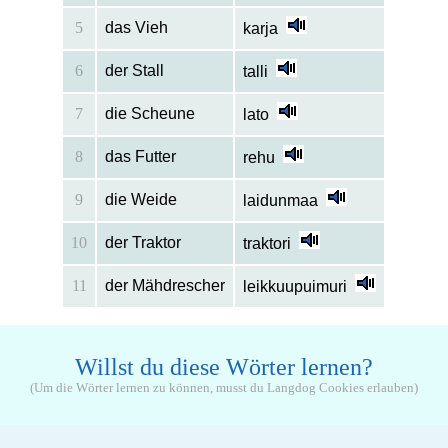
5
das Vieh
karja
6
der Stall
talli
7
die Scheune
lato
8
das Futter
rehu
9
die Weide
laidunmaa
10
der Traktor
traktori
11
der Mähdrescher
leikkuupuimuri
Willst du diese Wörter lernen?
(Um die Wörter lernen zu können, musst du Langdog Cookies erlauben)