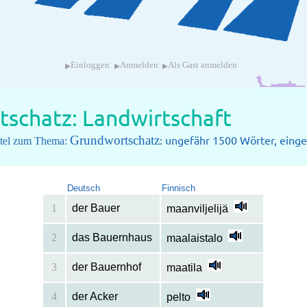
▸
▸
▸
Einloggen
Anmelden
Als Gast anmelden
schatz: Landwirtschaft
Grundwortschatz
: ungefähr 1500 Wörter, einget
pitel zum Thema:
Deutsch
Finnisch
1
der Bauer
maanviljelijä
2
das Bauernhaus
maalaistalo
3
der Bauernhof
maatila
4
der Acker
pelto