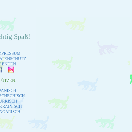
chtig Spaß!
MPRESSUM
ATENSCHUTZ
EENDEN
TÜTZEN:
PANISCH
SCHECHISCH
ÜRKISCH
KRAINISCH
NGARISCH