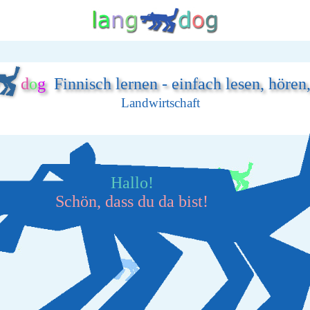
d
o
g
Finnisch lernen - einfach lesen, hören
Landwirtschaft
Hallo!
Schön, dass du da bist!