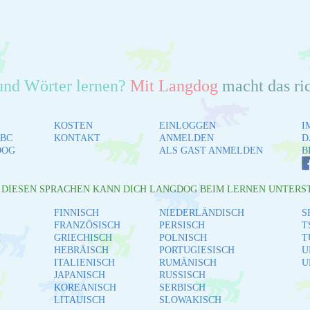
und Wörter lernen?
Mit Langdog
macht das ri
KOSTEN
EINLOGGEN
I
BC
KONTAKT
ANMELDEN
D
DOG
ALS GAST ANMELDEN
B
L DIESEN SPRACHEN KANN DICH LANGDOG BEIM LERNEN UNTERS
FINNISCH
NIEDERLÄNDISCH
S
FRANZÖSISCH
PERSISCH
T
H
GRIECHISCH
POLNISCH
T
HEBRÄISCH
PORTUGIESISCH
U
ITALIENISCH
RUMÄNISCH
U
JAPANISCH
RUSSISCH
KOREANISCH
SERBISCH
LITAUISCH
SLOWAKISCH