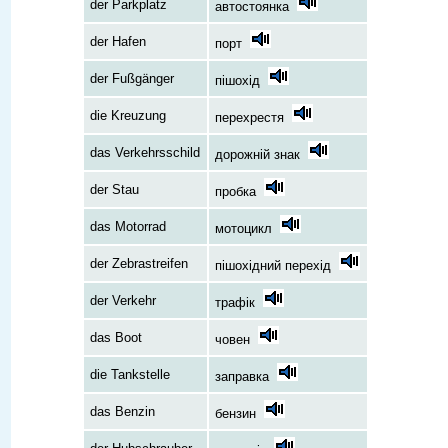
der Parkplatz
автостоянка
der Hafen
порт
der Fußgänger
пішохід
die Kreuzung
перехрестя
das Verkehrsschild
дорожній знак
der Stau
пробка
das Motorrad
мотоцикл
der Zebrastreifen
пішохідний перехід
der Verkehr
трафік
das Boot
човен
die Tankstelle
заправка
das Benzin
бензин