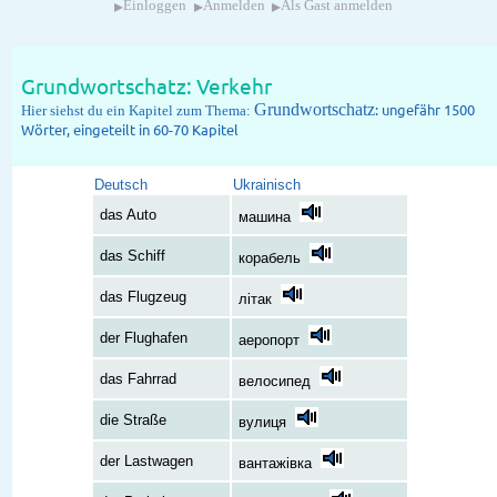
▸
▸
▸
Einloggen
Anmelden
Als Gast anmelden
Grundwortschatz: Verkehr
Grundwortschatz
: ungefähr 1500
Hier siehst du ein Kapitel zum Thema:
Wörter, eingeteilt in 60-70 Kapitel
Deutsch
Ukrainisch
das Auto
машина
das Schiff
корабель
das Flugzeug
літак
der Flughafen
аеропорт
das Fahrrad
велосипед
die Straße
вулиця
der Lastwagen
вантажівка