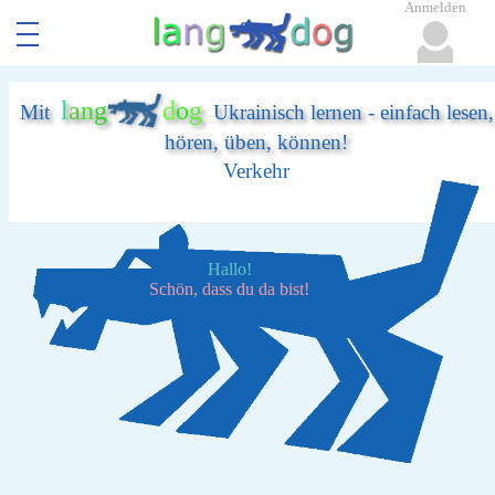
Anmelden
l
a
n
g
d
o
g
Mit
Ukrainisch lernen - einfach lesen,
hören, üben, können!
Verkehr
Hallo!
Schön, dass du da bist!