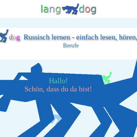
d
o
g
Russisch lernen - einfach lesen, hören
Berufe
Hallo!
Schön, dass du da bist!