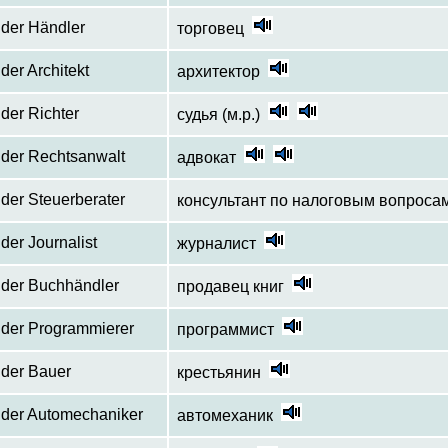
der Händler
торговец
der Architekt
архитектор
der Richter
судья (м.р.)
der Rechtsanwalt
адвокат
der Steuerberater
консультант по налоговым вопроса
der Journalist
журналист
der Buchhändler
продавец книг
der Programmierer
программист
der Bauer
крестьянин
der Automechaniker
автомеханик