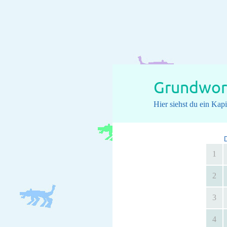
Grundwort
Hier siehst du ein Ka
1
2
3
4