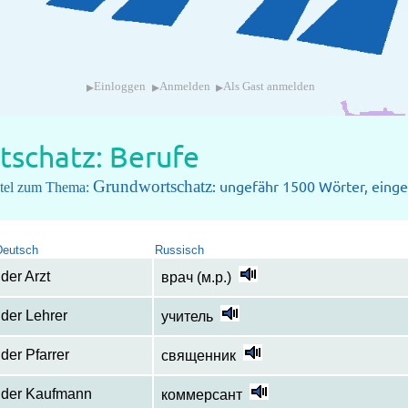
▸
▸
▸
Einloggen
Anmelden
Als Gast anmelden
schatz: Berufe
Grundwortschatz
: ungefähr 1500 Wörter, einget
pitel zum Thema:
Deutsch
Russisch
der Arzt
врач (м.р.)
der Lehrer
учитель
der Pfarrer
священник
der Kaufmann
коммерсант