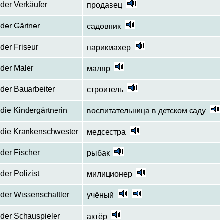
der Verkäufer
продавец
der Gärtner
садовник
der Friseur
парикмахер
der Maler
маляр
der Bauarbeiter
строитель
die Kindergärtnerin
воспитательница в детском саду
die Krankenschwester
медсестра
der Fischer
рыбак
der Polizist
милиционер
der Wissenschaftler
учёный
der Schauspieler
актёр