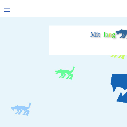
Mit
l
a
n
g