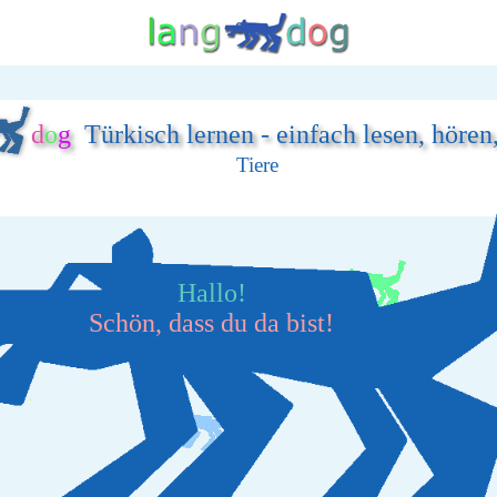
d
o
g
Türkisch lernen - einfach lesen, hören
Tiere
Hallo!
Schön, dass du da bist!