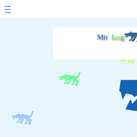
Mit
l
a
n
g