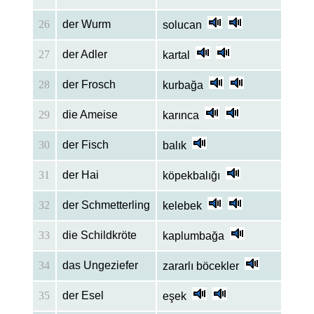
26
der Wurm
solucan
27
der Adler
kartal
28
der Frosch
kurbağa
29
die Ameise
karınca
30
der Fisch
balık
31
der Hai
köpekbalığı
32
der Schmetterling
kelebek
33
die Schildkröte
kaplumbağa
34
das Ungeziefer
zararlı böcekler
35
der Esel
eşek