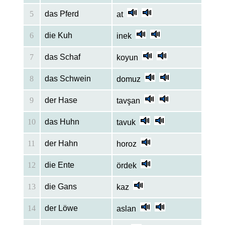
5
das Pferd
at
6
die Kuh
inek
7
das Schaf
koyun
8
das Schwein
domuz
9
der Hase
tavşan
10
das Huhn
tavuk
11
der Hahn
horoz
12
die Ente
ördek
13
die Gans
kaz
14
der Löwe
aslan