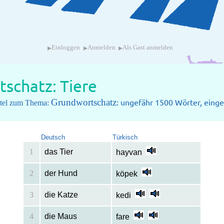
▸
▸
▸
Einloggen
Anmelden
Als Gast anmelden
schatz: Tiere
Grundwortschatz
: ungefähr 1500 Wörter, einget
pitel zum Thema:
Deutsch
Türkisch
1
das Tier
hayvan
2
der Hund
köpek
3
die Katze
kedi
4
die Maus
fare