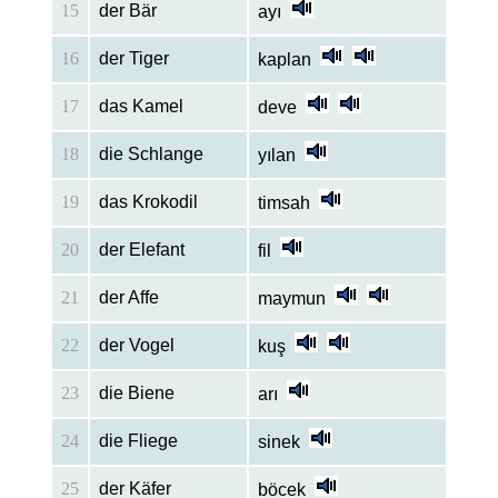
15
der Bär
ayı
16
der Tiger
kaplan
17
das Kamel
deve
18
die Schlange
yılan
19
das Krokodil
timsah
20
der Elefant
fil
21
der Affe
maymun
22
der Vogel
kuş
23
die Biene
arı
24
die Fliege
sinek
25
der Käfer
böcek