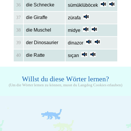
36
die Schnecke
sümüklüböcek
37
die Giraffe
zürafa
38
die Muschel
midye
39
der Dinosaurier
dinazor
40
die Ratte
sıçan
Willst du diese Wörter lernen?
(Um die Wörter lernen zu können, musst du Langdog Cookies erlauben)