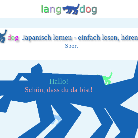
d
o
g
Japanisch lernen - einfach lesen, höre
Sport
Hallo!
Schön, dass du da bist!