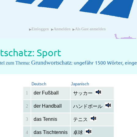
▸
▸
▸
Einloggen
Anmelden
Als Gast anmelden
schatz: Sport
Grundwortschatz
: ungefähr 1500 Wörter, einget
pitel zum Thema:
Deutsch
Japanisch
1
der Fußball
サッカー
2
der Handball
ハンドボール
3
das Tennis
テニス
4
das Tischtennis
卓球