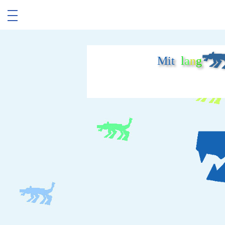
Mit
l
a
n
g