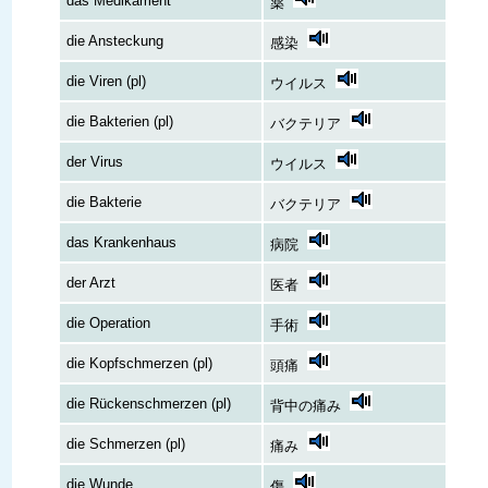
das Medikament
薬
die Ansteckung
感染
die Viren (pl)
ウイルス
die Bakterien (pl)
バクテリア
der Virus
ウイルス
die Bakterie
バクテリア
das Krankenhaus
病院
der Arzt
医者
die Operation
手術
die Kopfschmerzen (pl)
頭痛
die Rückenschmerzen (pl)
背中の痛み
die Schmerzen (pl)
痛み
die Wunde
傷