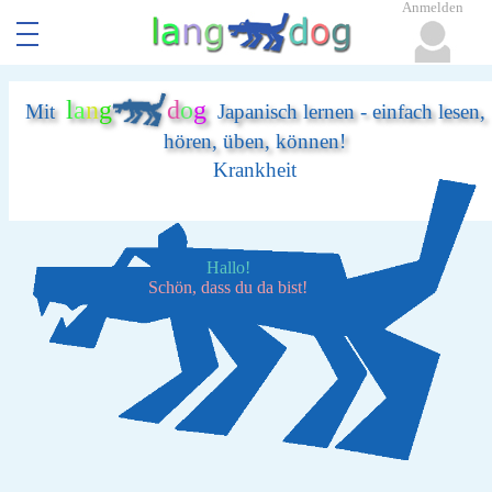
Anmelden
l
a
n
g
d
o
g
Mit
Japanisch lernen - einfach lesen,
hören, üben, können!
Krankheit
Hallo!
Schön, dass du da bist!