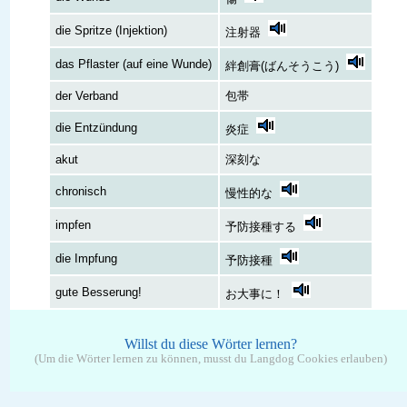
die Spritze (Injektion)
注射器
das Pflaster (auf eine Wunde)
絆創膏(ばんそうこう)
der Verband
包帯
die Entzündung
炎症
akut
深刻な
chronisch
慢性的な
impfen
予防接種する
die Impfung
予防接種
gute Besserung!
お大事に！
Willst du diese Wörter lernen?
(Um die Wörter lernen zu können, musst du Langdog Cookies erlauben)