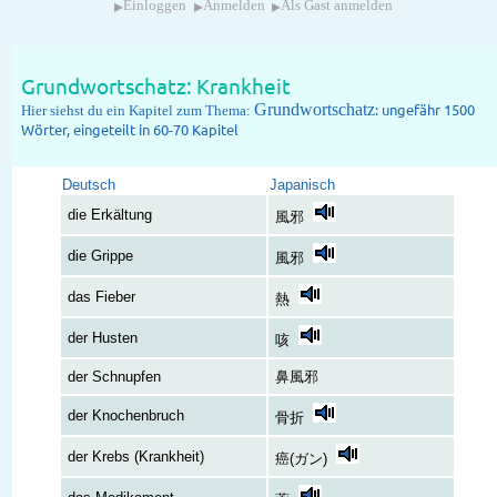
▸
▸
▸
Einloggen
Anmelden
Als Gast anmelden
Grundwortschatz: Krankheit
Grundwortschatz
: ungefähr 1500
Hier siehst du ein Kapitel zum Thema:
Wörter, eingeteilt in 60-70 Kapitel
Deutsch
Japanisch
die Erkältung
風邪
die Grippe
風邪
das Fieber
熱
der Husten
咳
der Schnupfen
鼻風邪
der Knochenbruch
骨折
der Krebs (Krankheit)
癌(ガン)