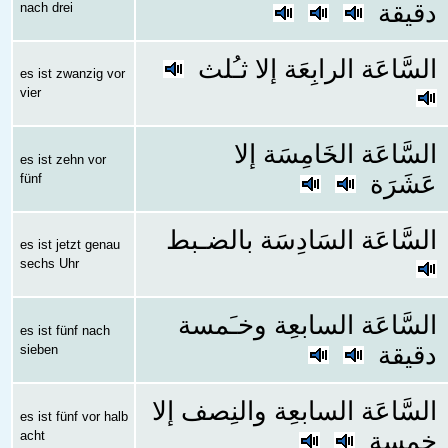
دقيقة
nach drei
السَّاعَة الرابِعَة إلا ثـُلث
es ist zwanzig vor
vier
السَّاعَة الخَامِسَة إلا
es ist zehn vor
عَشَرَة
fünf
السَّاعَة السَادِسَة بالضـبط
es ist jetzt genau
sechs Uhr
السَّاعَة السابعِة وخـَمسة
es ist fünf nach
دقيقة
sieben
السَّاعَة السابعِة والنِصف إلا
es ist fünf vor halb
خمسة
acht