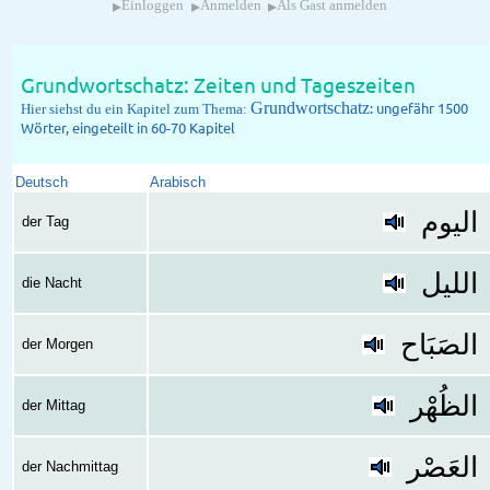
▸
▸
▸
Einloggen
Anmelden
Als Gast anmelden
Grundwortschatz: Zeiten und Tageszeiten
Grundwortschatz
: ungefähr 1500
Hier siehst du ein Kapitel zum Thema:
Wörter, eingeteilt in 60-70 Kapitel
Deutsch
Arabisch
اليوم
der Tag
الليل
die Nacht
الصَبَاح
der Morgen
الظُهْر
der Mittag
العَصْر
der Nachmittag