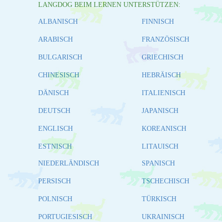
LANGDOG BEIM LERNEN UNTERSTÜTZEN:
ALBANISCH
FINNISCH
ARABISCH
FRANZÖSISCH
BULGARISCH
GRIECHISCH
CHINESISCH
HEBRÄISCH
DÄNISCH
ITALIENISCH
DEUTSCH
JAPANISCH
ENGLISCH
KOREANISCH
ESTNISCH
LITAUISCH
NIEDERLÄNDISCH
SPANISCH
PERSISCH
TSCHECHISCH
POLNISCH
TÜRKISCH
PORTUGIESISCH
UKRAINISCH