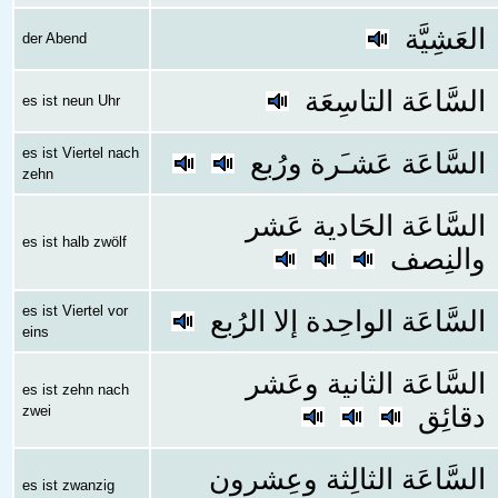
العَشِيَّة
der Abend
السَّاعَة التاسِعَة
es ist neun Uhr
es ist Viertel nach
السَّاعَة عَشـَرة ورُبع
zehn
السَّاعَة الحَادية عَشر
es ist halb zwölf
والنِصف
es ist Viertel vor
السَّاعَة الواحِدة إلا الرُبع
eins
السَّاعَة الثانية وعَشر
es ist zehn nach
دقائِق
zwei
السَّاعَة الثالِثة وعِشرون
es ist zwanzig