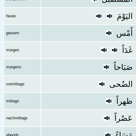
اليَوْمَ
heute
أَمْس
gestern
غَدَاً
morgen
صَبَاحاً
morgens
الضُحى
vormittags
ظهراً
mittags
عَصْراً
nachmittags
مَسَاءً
abends