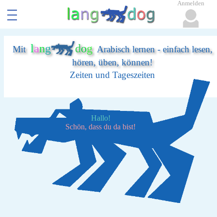
Anmelden
l
a
n
g
d
o
g
Mit
Arabisch lernen - einfach lesen,
hören, üben, können!
Zeiten und Tageszeiten
Hallo!
Schön, dass du da bist!