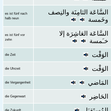
السَّاعَة الثامِنَة والنِصف
es ist fünf nach
وخَمسة
halb neun
السَّاعَة العَاشِرَة إلا
es ist fünf vor
خـَمسة
zehn
الوَقْت
die Zeit
الوَقْت
die Uhrzeit
المَاضي
die Vergangenheit
الحَاضِر
die Gegenwart
المُستَقبَل
die Zukunft