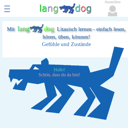
Anmelden
l
a
n
g
d
o
g
Mit
Litauisch lernen - einfach lesen,
hören, üben, können!
Gefühle und Zustände
Hallo!
Schön, dass du da bist!