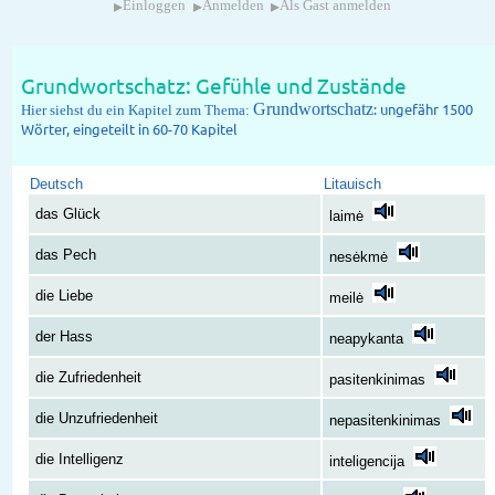
▸
▸
▸
Einloggen
Anmelden
Als Gast anmelden
Grundwortschatz: Gefühle und Zustände
Grundwortschatz
: ungefähr 1500
Hier siehst du ein Kapitel zum Thema:
Wörter, eingeteilt in 60-70 Kapitel
Deutsch
Litauisch
das Glück
laimė
das Pech
nesėkmė
die Liebe
meilė
der Hass
neapykanta
die Zufriedenheit
pasitenkinimas
die Unzufriedenheit
nepasitenkinimas
die Intelligenz
inteligencija