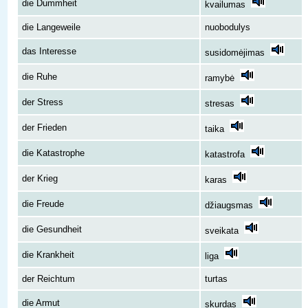
die Dummheit
kvailumas
die Langeweile
nuobodulys
das Interesse
susidomėjimas
die Ruhe
ramybė
der Stress
stresas
der Frieden
taika
die Katastrophe
katastrofa
der Krieg
karas
die Freude
džiaugsmas
die Gesundheit
sveikata
die Krankheit
liga
der Reichtum
turtas
die Armut
skurdas