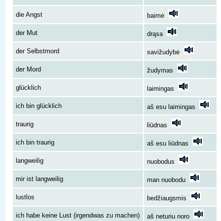
die Angst
baimė
der Mut
drąsa
der Selbstmord
savižudybė
der Mord
žudymas
glücklich
laimingas
ich bin glücklich
aš esu laimingas
traurig
liūdnas
ich bin traurig
aš esu liūdnas
langweilig
nuobodus
mir ist langweilig
man nuobodu
lustlos
bedžiaugsmis
ich habe keine Lust (irgendwas zu machen)
aš neturiu noro