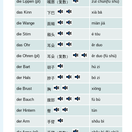
die Lippen (pl)
zuǐ chún(fù shù)
嘴唇（复数）
das Kinn
xià bā
下巴
die Wange
miàn jiá
面颊
die Stirn
é tóu
额头
das Ohr
ěr duo
耳朵
die Ohren (pl)
ěr duo (fù shù)
耳朵（复数）
der Bart
hú zi
胡子
der Hals
bó zi
脖子
die Brust
xiōng
胸
der Bauch
fù bù
腹部
der Hintern
tún
臀
der Arm
shǒu bì
手臂