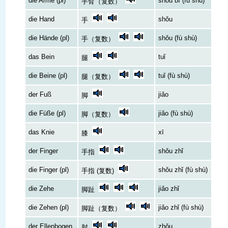
die Arme (pl)
shǒu bì (fù shù)
手臂（复数）
die Hand
shǒu
手
die Hände (pl)
shǒu (fù shù)
手（复数）
das Bein
tuǐ
腿
die Beine (pl)
tuǐ (fù shù)
腿（复数）
der Fuß
jiǎo
脚
die Füße (pl)
jiǎo (fù shù)
脚（复数）
das Knie
xī
膝
der Finger
shǒu zhǐ
手指
die Finger (pl)
shǒu zhǐ (fù shù)
手指 (复数)
die Zehe
jiǎo zhǐ
脚趾
die Zehen (pl)
jiǎo zhǐ (fù shù)
脚趾（复数）
der Ellenbogen
zhǒu
肘