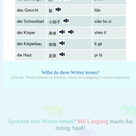
das Gesicht
liǎn
脸
der Schnurrbart
xiǎo hú zi
小胡子
der Körper
shēn tǐ
身体
der Körperbau
tǐ gé
体格
die Haut
pí fū
皮肤
Willst du diese Wörter lernen?
(Um die Wörter lernen zu können, musst du Langdog Cookies erlauben)
Sprachen und Wörter lernen?
Mit Langdog
macht das
richtig Spaß!