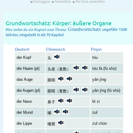
▸
▸
▸
Einloggen
Anmelden
Als Gast anmelden
Grundwortschatz: Körper: äußere Organe
Grundwortschatz
: ungefähr 1500
Hier siehst du ein Kapitel zum Thema:
Wörter, eingeteilt in 60-70 Kapitel
Deutsch
Chinesisch
Pinyin
der Kopf
tóu
头
die Haare (pl)
tóu fà (fù shù)
头发（复数）
das Auge
yǎn jīng
眼睛
die Augen (pl)
yǎn jīng (fù shù)
眼睛（复数）
die Nase
bí zi
鼻子
der Mund
zuǐ
嘴
die Lippe
zuǐ chún
嘴唇