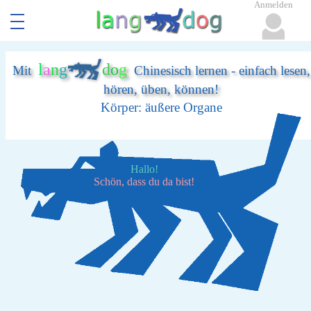
Anmelden
l
a
n
g
d
o
g
Mit
Chinesisch lernen - einfach lesen,
hören, üben, können!
Körper: äußere Organe
Hallo!
Schön, dass du da bist!