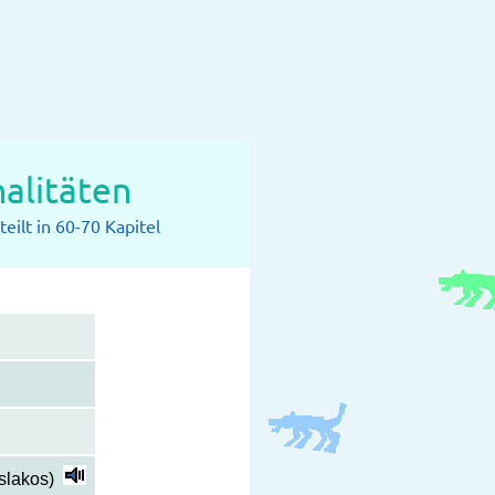
alitäten
eilt in 60-70 Kapitel
őslakos)