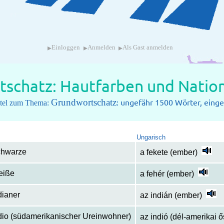
▸
▸
▸
Einloggen
Anmelden
Als Gast anmelden
schatz: Hautfarben und Nation
Grundwortschatz
: ungefähr 1500 Wörter, einget
pitel zum Thema:
Ungarisch
chwarze
a fekete (ember)
eiße
a fehér (ember)
dianer
az indián (ember)
ndio (südamerikanischer Ureinwohner)
az indió (dél-amerikai 