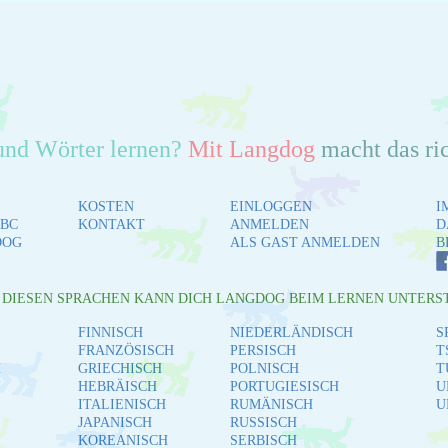
und Wörter lernen?
Mit Langdog
macht das ri
KOSTEN
EINLOGGEN
I
BC
KONTAKT
ANMELDEN
D
DOG
ALS GAST ANMELDEN
B
L DIESEN SPRACHEN KANN DICH LANGDOG BEIM LERNEN UNTERS
FINNISCH
NIEDERLÄNDISCH
S
FRANZÖSISCH
PERSISCH
T
H
GRIECHISCH
POLNISCH
T
HEBRÄISCH
PORTUGIESISCH
U
ITALIENISCH
RUMÄNISCH
U
JAPANISCH
RUSSISCH
KOREANISCH
SERBISCH