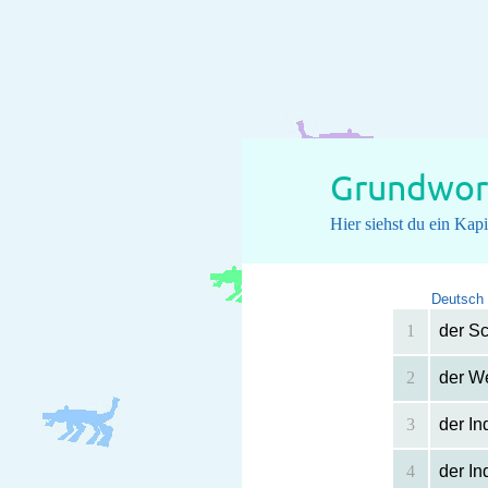
Grundwort
Hier siehst du ein Ka
Deutsch
1
der S
2
der W
3
der In
4
der I