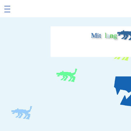
Mit
l
a
n
g