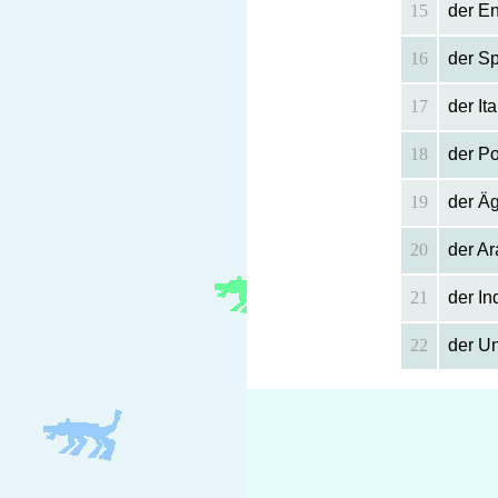
15
der E
16
der S
17
der It
18
der P
19
der Ä
20
der Ar
21
der In
22
der U