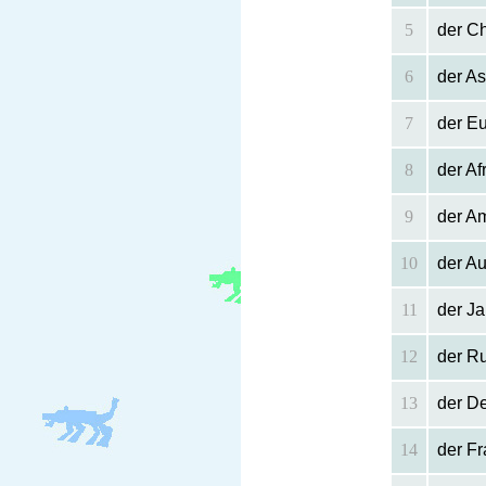
5
der C
6
der As
7
der E
8
der Af
9
der A
10
der Au
11
der J
12
der R
13
der D
14
der F