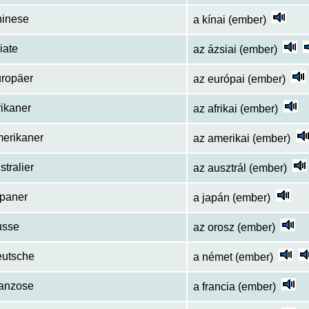
hinese
a kínai (ember)
iate
az ázsiai (ember)
uropäer
az európai (ember)
rikaner
az afrikai (ember)
merikaner
az amerikai (ember)
stralier
az ausztrál (ember)
apaner
a japán (ember)
usse
az orosz (ember)
eutsche
a német (ember)
ranzose
a francia (ember)