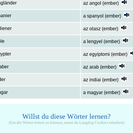
ngländer
az angol (ember)
panier
a spanyol (ember)
aliener
az olasz (ember)
ole
a lengyel (ember)
gypter
az egyiptomi (ember)
aber
az arab (ember)
der
az indiai (ember)
ngar
a magyar (ember)
Willst du diese Wörter lernen?
(Um die Wörter lernen zu können, musst du Langdog Cookies erlauben)