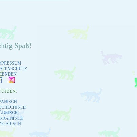
chtig Spaß!
MPRESSUM
ATENSCHUTZ
EENDEN
TÜTZEN:
PANISCH
SCHECHISCH
ÜRKISCH
KRAINISCH
NGARISCH