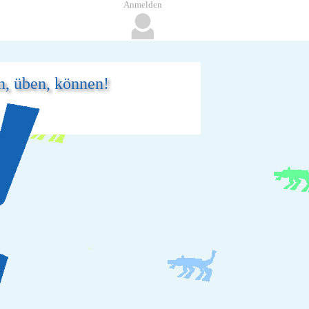
Anmelden
n, üben, können!