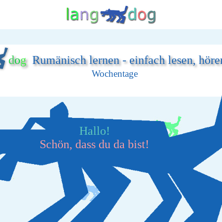
d
o
g
Rumänisch lernen - einfach lesen, höre
Wochentage
Hallo!
Schön, dass du da bist!