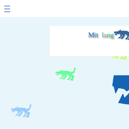
Mit
l
a
n
g