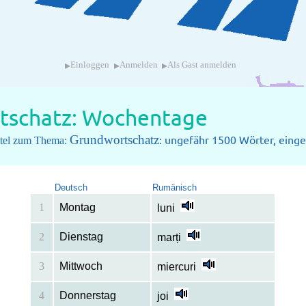
▸
▸
▸
Einloggen
Anmelden
Als Gast anmelden
tschatz: Wochentage
Grundwortschatz
: ungefähr 1500 Wörter, einget
pitel zum Thema:
Deutsch
Rumänisch
1
Montag
luni
2
Dienstag
marți
3
Mittwoch
miercuri
4
Donnerstag
joi