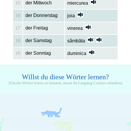
15
der Mittwoch
miercurea
16
der Donnerstag
joia
17
der Freitag
vinerea
18
der Samstag
sâmbăta
19
der Sonntag
duminica
Willst du diese Wörter lernen?
(Um die Wörter lernen zu können, musst du Langdog Cookies erlauben)