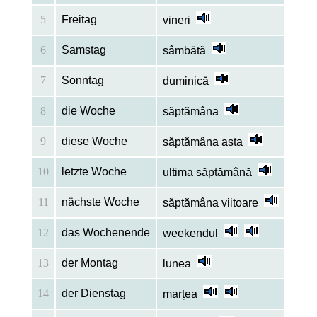
5
Freitag
vineri
6
Samstag
sâmbătă
7
Sonntag
duminică
8
die Woche
săptămâna
9
diese Woche
săptămâna asta
10
letzte Woche
ultima săptămână
11
nächste Woche
săptămâna viitoare
12
das Wochenende
weekendul
13
der Montag
lunea
14
der Dienstag
marțea