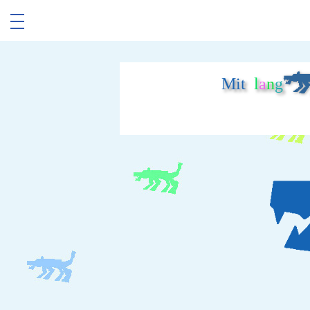
Mit
l
a
n
g