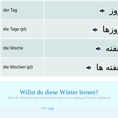
وز
der Tag
وزها
die Tage (pl)
فته
die Woche
فته ها
die Wochen (pl)
Willst du diese Wörter lernen?
(Um die Wörter lernen zu können, musst du Langdog Cookies erlauben)