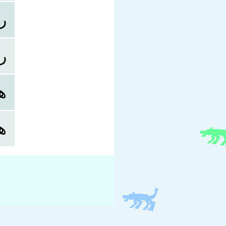
ر
ر
ه
ه