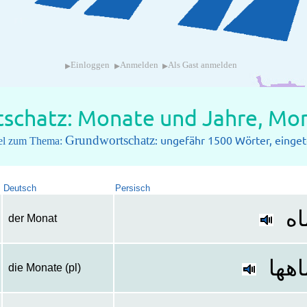
▸
▸
▸
Einloggen
Anmelden
Als Gast anmelden
schatz: Monate und Jahre, M
Grundwortschatz
: ungefähr 1500 Wörter, eingete
itel zum Thema:
Deutsch
Persisch
اه
der Monat
اهها
die Monate (pl)