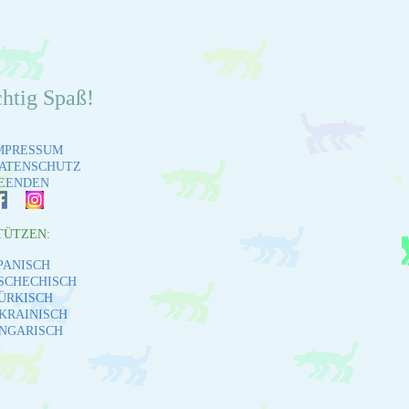
chtig Spaß!
MPRESSUM
ATENSCHUTZ
EENDEN
TÜTZEN:
PANISCH
SCHECHISCH
ÜRKISCH
KRAINISCH
NGARISCH