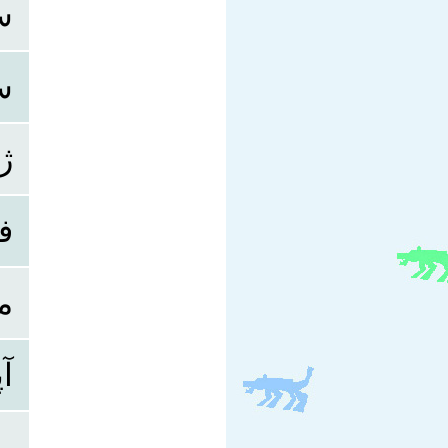
س
س
ژا
ف
م
آ
م