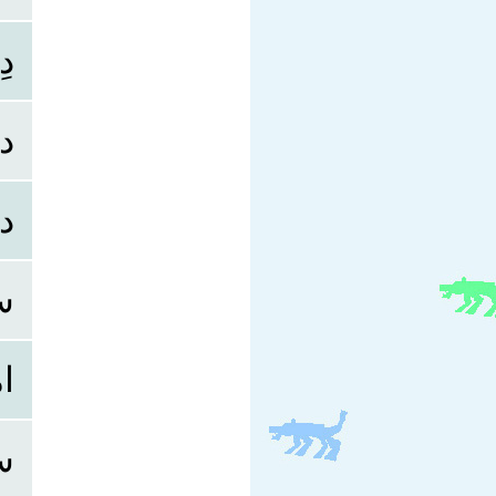
د
د
د
س
ا
س