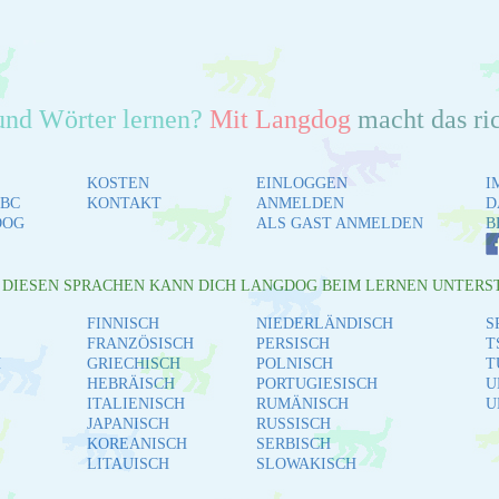
und Wörter lernen?
Mit Langdog
macht das ri
KOSTEN
EINLOGGEN
I
BC
KONTAKT
ANMELDEN
D
DOG
ALS GAST ANMELDEN
B
L DIESEN SPRACHEN KANN DICH LANGDOG BEIM LERNEN UNTERS
FINNISCH
NIEDERLÄNDISCH
S
FRANZÖSISCH
PERSISCH
T
H
GRIECHISCH
POLNISCH
T
HEBRÄISCH
PORTUGIESISCH
U
ITALIENISCH
RUMÄNISCH
U
JAPANISCH
RUSSISCH
KOREANISCH
SERBISCH
LITAUISCH
SLOWAKISCH