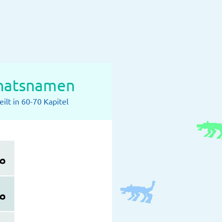
onatsnamen
ilt in 60-70 Kapitel
م
م