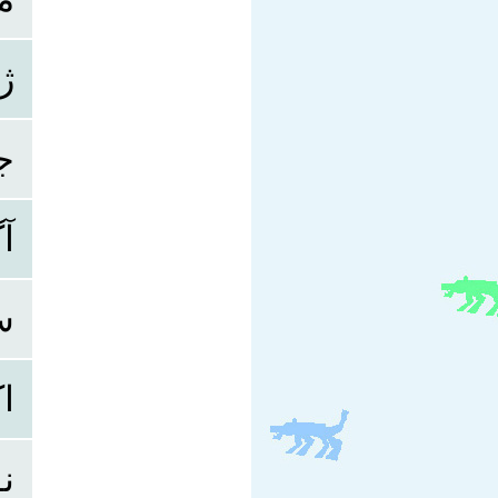
ژ
ج
آ
س
اک
نو