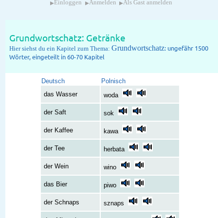
▸
▸
▸
Einloggen
Anmelden
Als Gast anmelden
Grundwortschatz: Getränke
Grundwortschatz
: ungefähr 1500
Hier siehst du ein Kapitel zum Thema:
Wörter, eingeteilt in 60-70 Kapitel
Deutsch
Polnisch
das Wasser
woda
der Saft
sok
der Kaffee
kawa
der Tee
herbata
der Wein
wino
das Bier
piwo
der Schnaps
sznaps