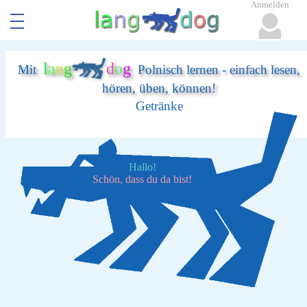
Anmelden
l
a
n
g
d
o
g
Mit
Polnisch lernen - einfach lesen,
hören, üben, können!
Getränke
Hallo!
Schön, dass du da bist!