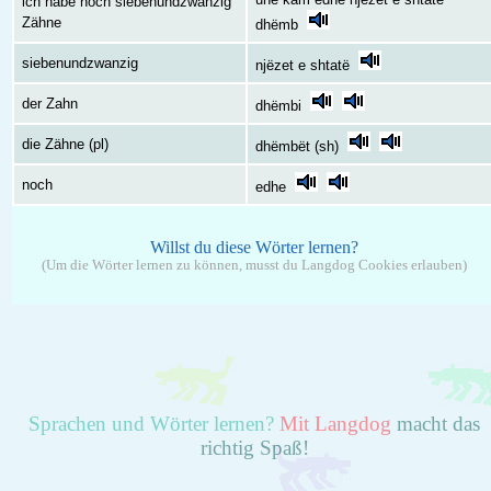
ich habe noch siebenundzwanzig
Zähne
dhëmb
siebenundzwanzig
njëzet e shtatë
der Zahn
dhëmbi
die Zähne (pl)
dhëmbët (sh)
noch
edhe
Willst du diese Wörter lernen?
(Um die Wörter lernen zu können, musst du Langdog Cookies erlauben)
Sprachen und Wörter lernen?
Mit Langdog
macht das
richtig Spaß!