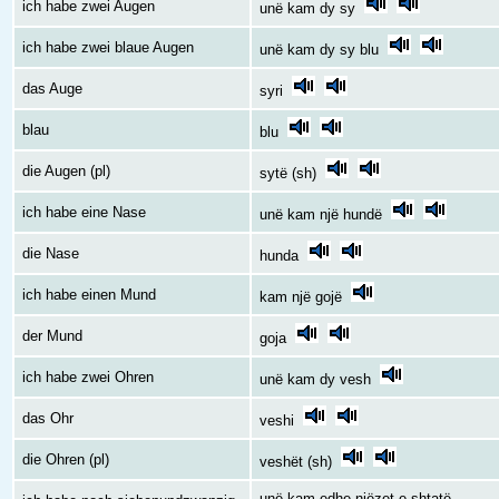
ich habe zwei Augen
unë kam dy sy
ich habe zwei blaue Augen
unë kam dy sy blu
das Auge
syri
blau
blu
die Augen (pl)
sytë (sh)
ich habe eine Nase
unë kam një hundë
die Nase
hunda
ich habe einen Mund
kam një gojë
der Mund
goja
ich habe zwei Ohren
unë kam dy vesh
das Ohr
veshi
die Ohren (pl)
veshët (sh)
unë kam edhe njëzet e shtatë