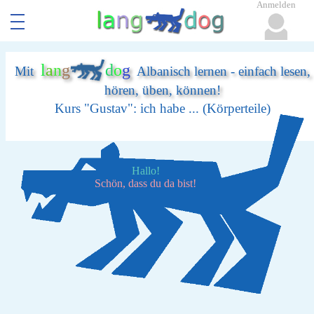
Anmelden
l
a
n
g
d
o
g
Mit
Albanisch lernen - einfach lesen,
hören, üben, können!
Kurs "Gustav": ich habe ... (Körperteile)
Hallo!
Schön, dass du da bist!