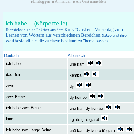
▸
▸
▸
Einloggen
Anmelden
Als Gast anmelden
ich habe ... (Körperteile)
Kurs "Gustav": Vorschlag zum
Hier siehst du eine Lektion aus dem
Lernen von Wörtern aus verschiedenen Bereichen
: Sätze und ihre
Wortbestandteile, die zu einem bestimmten Thema passen.
Deutsch
Albanisch
ich habe
unë kam
das Bein
këmba
zwei
dy
zwei Beine
dy këmbë
ich habe zwei Beine
unë kam dy këmbë
lang
i gjatë (f: e gjatë)
ich habe zwei lange Beine
unë kam dy këmb të gjata