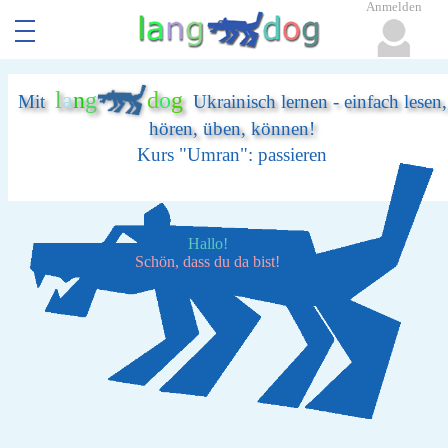
Anmelden
l
a
n
g
d
o
g
Mit
Ukrainisch lernen - einfach lesen,
hören, üben, können!
Kurs "Umran": passieren
Hallo!
Schön, dass du da bist!