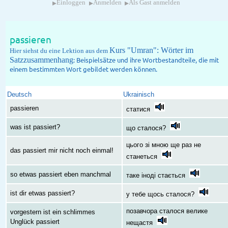
▸
▸
▸
Einloggen
Anmelden
Als Gast anmelden
passieren
Kurs "Umran": Wörter im
Hier siehst du eine Lektion aus dem
Satzzusammenhang
: Beispielsätze und ihre Wortbestandteile, die mit
einem bestimmten Wort gebildet werden können.
Deutsch
Ukrainisch
passieren
статися
was ist passiert?
що сталося?
цього зі мною ще раз не
das passiert mir nicht noch einmal!
станеться
so etwas passiert eben manchmal
таке іноді стається
ist dir etwas passiert?
у тебе щось сталося?
позавчора сталося велике
vorgestern ist ein schlimmes
Unglück passiert
нещастя