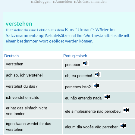
▸
▸
▸
Einloggen
Anmelden
Als Gast anmelden
verstehen
Kurs "Umran": Wörter im
Hier siehst du eine Lektion aus dem
Satzzusammenhang
: Beispielsätze und ihre Wortbestandteile, die mit
einem bestimmten Wort gebildet werden können.
Deutsch
Portugiesisch
verstehen
perceber
ach so, ich verstehe!
oh, eu percebo!
verstehst du das?
percebes isto?
ich verstehe nichts
eu não entendo nada
er hat das einfach nicht
ele simplesmente não percebeu
verstanden
irgendwann werdet ihr das
algum dia vocês vão perceber
verstehen