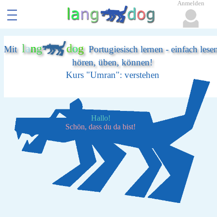
Anmelden
l
a
n
g
d
o
g
Mit
Portugiesisch lernen - einfach lese
hören, üben, können!
Kurs "Umran": verstehen
Hallo!
Schön, dass du da bist!